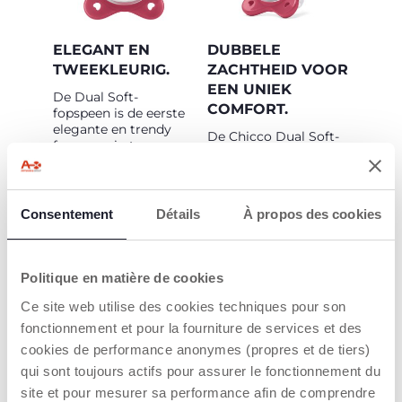
ELEGANT EN
DUBBELE
TWEEKLEURIG.
ZACHTHEID VOOR
EEN UNIEK
De Dual Soft-
COMFORT.
fopspeen is de eerste
elegante en trendy
De Chicco Dual Soft-
fopspeen in twee
fopspeen is de nieuwe
kleuren.
fopspeen met een
exclusief design; het
zuiggedeelte is
Consentement
Détails
À propos des cookies
zachter dan het
schildje voor een
maximaal
gebruikscomfort.
Politique en matière de cookies
Ce site web utilise des cookies techniques pour son
fonctionnement et pour la fourniture de services et des
cookies de performance anonymes (propres et de tiers)
qui sont toujours actifs pour assurer le fonctionnement du
site et pour mesurer sa performance afin de comprendre