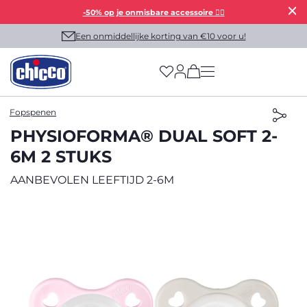
-50% op je onmisbare accessoire 👯‍♀️
Een onmiddellijke korting van €10 voor u!
(has more options on
Fopspenen
PHYSIOFORMA® DUAL SOFT 2-
6M 2 STUKS
AANBEVOLEN LEEFTIJD 2-6M