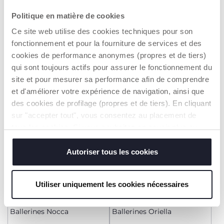
+ COULEURS
+ COULEURS
Politique en matière de cookies
Ballerines Oriella
Balleriness Oriella
Ce site web utilise des cookies techniques pour son
14,99 €
14,99 €
fonctionnement et pour la fourniture de services et des
cookies de performance anonymes (propres et de tiers)
AJOUTER
AJOUTER
qui sont toujours actifs pour assurer le fonctionnement du
site et pour mesurer sa performance afin de comprendre
et d'améliorer votre expérience de navigation, ainsi que
des cookies de profilage (propres et de tiers). En cliquant
sur "accepter tout", vous consentez au placement de
tous les cookies. Si vous souhaitez en savoir plus ou
modifier ou révoquer le consentement de tous les
cookies ou de certains d'entre eux, cliquez sur "afficher
Autoriser tous les cookies
les détails". En fermant cette bannière, vous consentez à
l'utilisation de nos cookies techniques uniquement, qui
Utiliser uniquement les cookies nécessaires
sont indispensables pour profiter du service demandé.
+ COULEURS
+ COULEURS
Ballerines Nocca
Ballerines Oriella