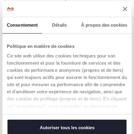
+ COULEURS
Sucette light silicone 6-16M
Sucette Physioforma light
2 pcs
silicone 2-6M 2PCS
12,99 €
Consentement
Détails
12,49 €
À propos des cookies
AJOUTER
AJOUTER
Politique en matière de cookies
Ce site web utilise des cookies techniques pour son
NOUVEAUTÉ
fonctionnement et pour la fourniture de services et des
cookies de performance anonymes (propres et de tiers)
qui sont toujours actifs pour assurer le fonctionnement du
site et pour mesurer sa performance afin de comprendre
et d'améliorer votre expérience de navigation, ainsi que
des cookies de profilage (propres et de tiers). En cliquant
sur "accepter tout", vous consentez au placement de
tous les cookies. Si vous souhaitez en savoir plus ou
+ COULEURS
modifier ou révoquer le consentement de tous les
Sucette Physioforma®
Sucette Confort 2-6m 2 pcs
cookies ou de certains d'entre eux, cliquez sur "afficher
Autoriser tous les cookies
Dual Soft 6-16M (2pcs)