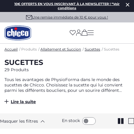
10€ OFFERTS EN VOUS INSCRIVANT À LA NEWSLETTER ! *Voir
conditions
Une remise immédiate de 10 € pour vous !
(has more options on
Accueil
Produits
Allaitement et Succion
Sucettes
Sucettes
SUCETTES
29 Produits
Tous les avantages de PhysioForma dans le monde des
sucettes de Chicco. Choisissez la sucette qui lui convient
parmi les différents boucliers, pour un sourire différent
chaque jour.
Lire la suite
En stock
Masquer les filtres