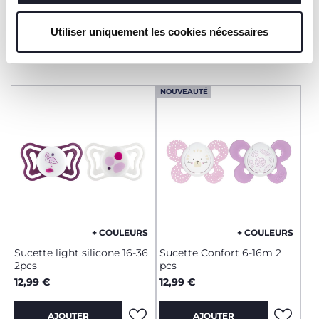
les détails". En fermant cette bannière, vous consentez à
12,99 €
12,99 €
l'utilisation de nos cookies techniques uniquement, qui
Utiliser uniquement les cookies nécessaires
sont indispensables pour profiter du service demandé.
AJOUTER
AJOUTER
NOUVEAUTÉ
+ COULEURS
+ COULEURS
Sucette light silicone 16-36
Sucette Confort 6-16m 2
2pcs
pcs
12,99 €
12,99 €
AJOUTER
AJOUTER