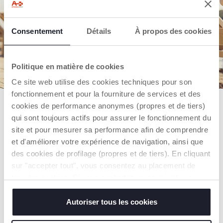
UNE JOLIE TENUE, ÇA FAIT
TOUJOURS PLAISIR !
Consentement
Détails
À propos des cookies
Voici une sélection de tenues tendance, pour
répondre à tous les besoins et offrir un cadeau
adapté à la saison.
Politique en matière de cookies
Ce site web utilise des cookies techniques pour son
fonctionnement et pour la fourniture de services et des
cookies de performance anonymes (propres et de tiers)
P
qui sont toujours actifs pour assurer le fonctionnement du
site et pour mesurer sa performance afin de comprendre
D
et d'améliorer votre expérience de navigation, ainsi que
d
des cookies de profilage (propres et de tiers). En cliquant
sur "accepter tout", vous consentez au placement de
tous les cookies. Si vous souhaitez en savoir plus ou
modifier ou révoquer le consentement de tous les
cookies ou de certains d'entre eux, cliquez sur "afficher
Autoriser tous les cookies
les détails". En fermant cette bannière, vous consentez à
POUR LES PLUS PETITS