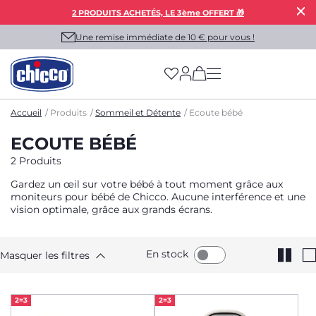
2 PRODUITS ACHETÉS, LE 3ème OFFERT 🎁
Une remise immédiate de 10 € pour vous !
(has more options on
Accueil
Produits
Sommeil et Détente
Ecoute bébé
ECOUTE BÉBÉ
2 Produits
Gardez un œil sur votre bébé à tout moment grâce aux
moniteurs pour bébé de Chicco. Aucune interférence et une
vision optimale, grâce aux grands écrans.
En stock
Masquer les filtres
2=3
2=3