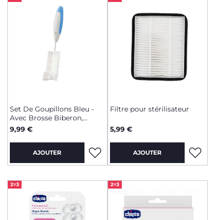
Set De Goupillons Bleu -
Filtre pour stérilisateur
Avec Brosse Biberon,
Petite Brosse Et Pince
9,99 €
5,99 €
AJOUTER
AJOUTER
2=3
2=3