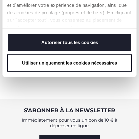
et d'améliorer votre expérience de navigation, ainsi que
des cookies de profilage (propres et de tiers). En cliquant
+ VARIANTES
sur "accepter tout", vous consentez au placement de
Protège-Mamelons Silicone
tous les cookies. Si vous souhaitez en savoir plus ou
modifier ou révoquer le consentement de tous les
11,99 €
cookies ou de certains d'entre eux, cliquez sur "afficher
Autoriser tous les cookies
les détails". En fermant cette bannière, vous consentez à
AJOUTER
l'utilisation de nos cookies techniques uniquement, qui
Utiliser uniquement les cookies nécessaires
sont indispensables pour profiter du service demandé.
S'ABONNER À LA NEWSLETTER
Immédiatement pour vous un bon de 10 € à
dépenser en ligne.