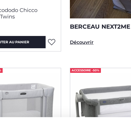
cododo Chicco
Twins
BERCEAU NEXT2ME 
Découvrir
UTER AU PANIER
%
ACCESSOIRE -50%