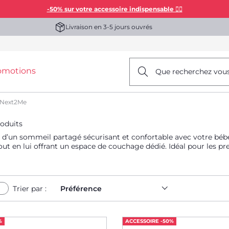
-50% sur votre accessoire indispensable 👯‍♀️
Livraison en 3-5 jours ouvrés
omotions
Que recherchez vou
 Next2Me
roduits
’un sommeil partagé sécurisant et confortable avec votre bébé.
ié. Idéal pour les premiers mois, le berceau bébé cododo favorise le lien parent-
Trier par :
Préférence
%
ACCESSOIRE -50%