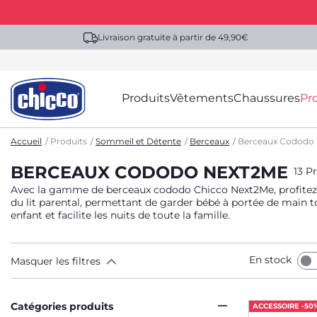
Livraison gratuite à partir de 49,90€
Produits
Vêtements
Chaussures
Pr
Accueil
Produits
Sommeil et Détente
Berceaux
Berceaux Cododo
BERCEAUX CODODO NEXT2ME
13 P
Avec la gamme de berceaux cododo Chicco Next2Me, profitez d
du lit parental, permettant de garder bébé à portée de main tout en lui offrant un espace de couchage déd
enfant et facilite les nuits de toute la famille.
En stock
Masquer les filtres
Catégories produits
ACCESSOIRE -50