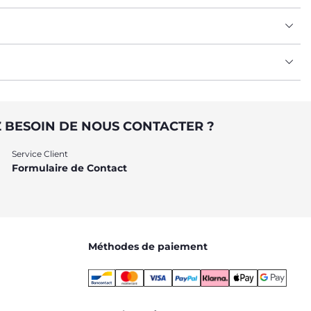
 BESOIN DE NOUS CONTACTER ?
Service Client
n-1 accompagne l’enfant jusqu’à 4 ans. Il évolue de
lit cododo
Formulaire de Contact
Méthodes de paiement
s de bébé.
ux premiers mois de vie.