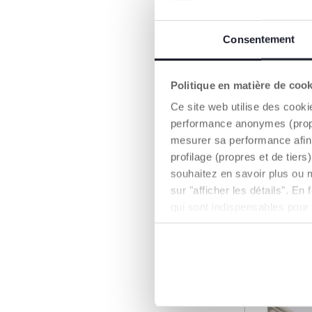
Consentement
Politique en matière de coo
Ce site web utilise des cooki
Berceau 
performance anonymes (propres
Next2Me 
mesurer sa performance afin 
profilage (propres et de tier
399,99 €
souhaitez en savoir plus ou 
sur "afficher les détails". E
AJO
qui sont indispensables pour
ACCESSOIRE -50