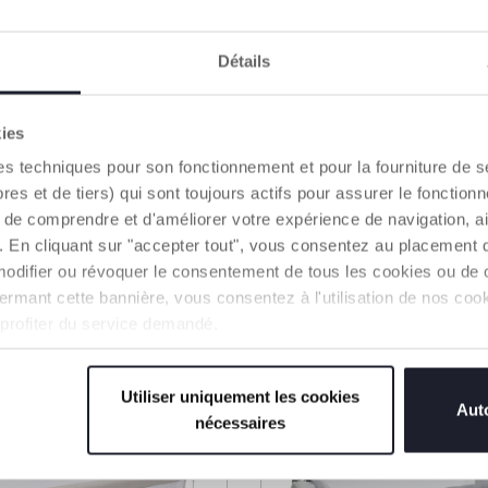
Détails
kies
3 Couleurs
es techniques pour son fonctionnement et pour la fourniture de 
Cododo Chicco
Berceau Cododo Chic
 et de tiers) qui sont toujours actifs pour assurer le fonctionn
Forever
Next2Me Magic Evo
de comprendre et d'améliorer votre expérience de navigation, a
s). En cliquant sur "accepter tout", vous consentez au placement 
249,99 €
modifier ou révoquer le consentement de tous les cookies ou de c
n fermant cette bannière, vous consentez à l'utilisation de nos c
UTER AU PANIER
AJOUTER AU PANIER
 profiter du service demandé.
%
ACCESSOIRE -50%
Utiliser uniquement les cookies
Auto
nécessaires