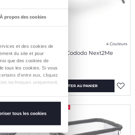
À propos des cookies
3 Couleurs
4 Couleurs
services et des cookies de
co
Berceau Cododo Next2Me
ement du site et pour
Armonia
insi que des cookies de
de tous les cookies. Si vous
209,99 €
ertains d'entre eux, cliquez
ookies techniques uniquement,
AJOUTER AU PANIER
ACCESSOIRE -50%
riser tous les cookies