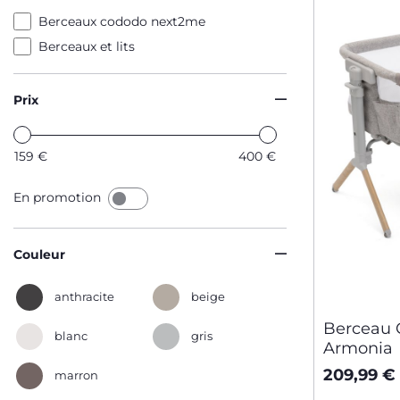
Berceaux cododo next2me
Berceaux et lits
Prix
159
€
400
€
En promotion
Couleur
anthracite
beige
Berceau
blanc
gris
Armonia
209,99 €
marron