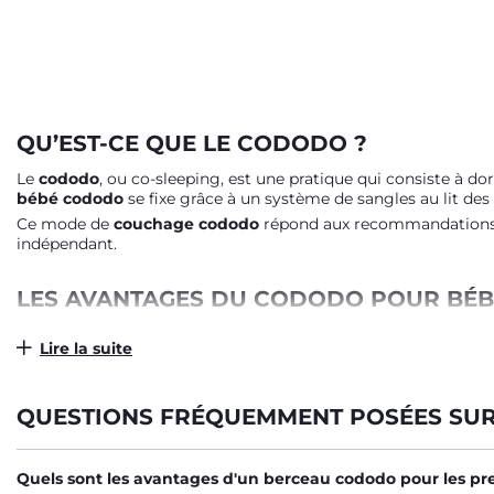
QU’EST-CE QUE LE CODODO ?
Le
cododo
, ou co-sleeping, est une pratique qui consiste à d
bébé cododo
se fixe grâce à un système de sangles au lit des 
Ce mode de
couchage cododo
répond aux recommandations du
indépendant.
LES AVANTAGES DU CODODO POUR BÉB
Adopter un
berceau cododo
comme le Chicco Next2Me prése
Lire la suite
Proximité rassurante
: bébé sent la présence de ses pare
Sécurité optimisée
: un espace indépendant réduit les r
Praticité de nuit
: allaiter, rassurer ou bercer bébé devie
QUESTIONS FRÉQUEMMENT POSÉES SU
Confort personnalisé
: hauteur réglable, inclinaison du ma
Le
couchage cododo
est ainsi un compromis idéal entre tendr
Quels sont les avantages d'un berceau cododo pour les pr