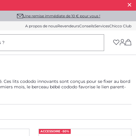
Une remise immédiate de 10 € pour vous !
A propos de nous
Revendeurs
Conseils
Services
Chicco Club
(h
s ?
 Ces lits cododo innovants sont conçus pour se fixer au bord
ACCESSOIRE -50%