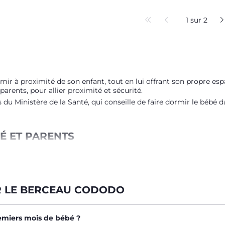
1 sur 2
ormir à proximité de son enfant, tout en lui offrant son propre e
parents, pour allier proximité et sécurité.
 Ministère de la Santé, qui conseille de faire dormir le bébé da
É ET PARENTS
nte de nombreux atouts :
nts, ce qui apaise les pleurs et favorise un sommeil paisible.
isques liés au partage du matelas parental.
nt plus simple sans avoir à se lever.
R LE BERCEAU CODODO
telas pour soulager les reflux ou faciliter la respiration.
esse, surveillance et sécurité.
emiers mois de bébé ?