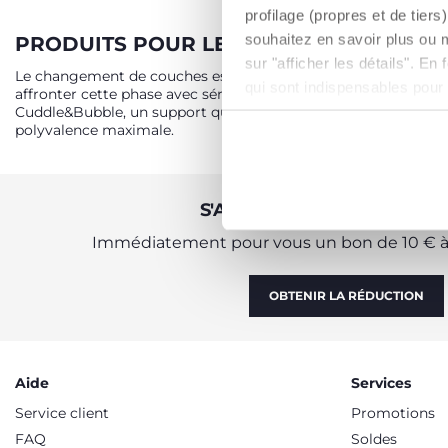
profilage (propres et de tier
souhaitez en savoir plus ou 
PRODUITS POUR LE CHANGE DE BÉBÉ
sur "afficher les détails". E
Le changement de couches est toujours un moment difficile, mê
qui sont indispensables pour
affronter cette phase avec sérénité. Du matelas à langer, disp
Cuddle&Bubble, un support qui peut se transformer d'un matela
polyvalence maximale.
S'ABONNER À LA NEWSLE
Immédiatement pour vous un bon de 10 € à 
OBTENIR LA RÉDUCTION
Aide
Services
Service client
Promotions
FAQ
Soldes