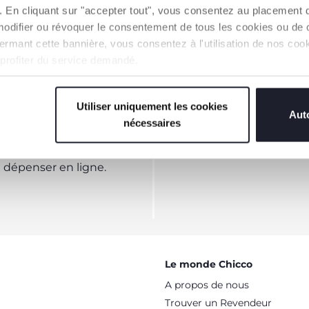
s). En cliquant sur "accepter tout", vous consentez au placement 
modifier ou révoquer le consentement de tous les cookies ou de c
n fermant cette bannière, vous consentez à l'utilisation de nos c
me pour les personnes les plus patientes. C'est pourquoi Chicco
 profiter du service demandé.
onible en de nombreux modèles qui offrent une surface propre et 
s à langer en une baignoire d'hygiène complète, équipée de tiro
Utiliser uniquement les cookies
Auto
nécessaires
TTER
VOUS-AVEZ
dépenser en ligne.
Le monde Chicco
A propos de nous
Trouver un Revendeur