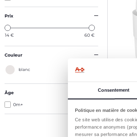
Prix
14
€
60
€
Couleur
blanc
Consentement
Âge
Poubelle
télescop
0m+
59,99 €
Politique en matière de coo
Ce site web utilise des cooki
performance anonymes (propres
AJO
mesurer sa performance afin 