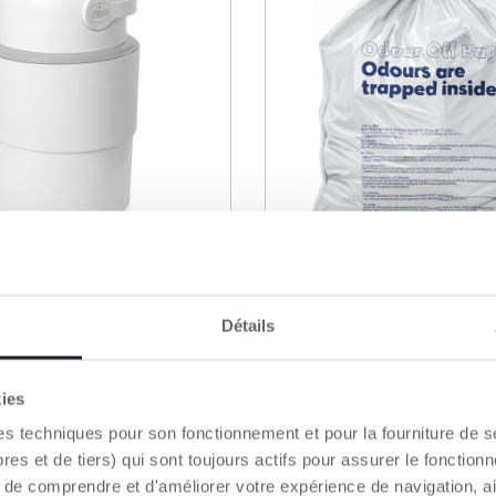
Détails
 à couches
Recharges de sacs po
ique
poubelle à couches
télescopique
14,99 €
kies
es techniques pour son fonctionnement et pour la fourniture de 
 et de tiers) qui sont toujours actifs pour assurer le fonctionn
UTER AU PANIER
ME PRÉVENIR
de comprendre et d'améliorer votre expérience de navigation, a