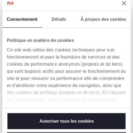
La première cuillère du
Bol avec couvercle 6m+
bébé
5,99 €
9,99 €
Consentement
Détails
À propos des cookies
AJOUTER
AJOUTER
Politique en matière de cookies
Ce site web utilise des cookies techniques pour son
fonctionnement et pour la fourniture de services et des
cookies de performance anonymes (propres et de tiers)
qui sont toujours actifs pour assurer le fonctionnement du
site et pour mesurer sa performance afin de comprendre
et d'améliorer votre expérience de navigation, ainsi que
des cookies de profilage (propres et de tiers). En cliquant
sur "accepter tout", vous consentez au placement de
tous les cookies. Si vous souhaitez en savoir plus ou
modifier ou révoquer le consentement de tous les
Assiette maintien au chaud
Première Coutellerie
6m+
cookies ou de certains d'entre eux, cliquez sur "afficher
Autoriser tous les cookies
14,99 €
5,99 €
les détails". En fermant cette bannière, vous consentez à