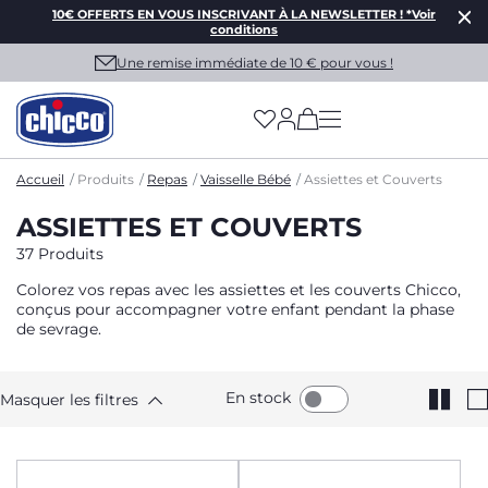
10€ OFFERTS EN VOUS INSCRIVANT À LA NEWSLETTER ! *Voir
conditions
Une remise immédiate de 10 € pour vous !
(has more options on
Accueil
Produits
Repas
Vaisselle Bébé
Assiettes et Couverts
ASSIETTES ET COUVERTS
37 Produits
Colorez vos repas avec les assiettes et les couverts Chicco,
conçus pour accompagner votre enfant pendant la phase
de sevrage.
En stock
Masquer les filtres