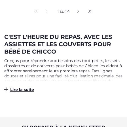
1 sur 4
C'EST L'HEURE DU REPAS, AVEC LES
ASSIETTES ET LES COUVERTS POUR
BÉBÉ DE CHICCO
Conçus pour répondre aux besoins des tout-petits, les sets
d'assiettes et de couverts pour bébés de Chicco les aident à
affronter sereinement leurs premiers repas. Des lignes
douces et sûres pour une facilité d'utilisation maximale, des
couleurs et des motifs vifs pour transformer l'heure du
repas en une occasion amusante et agréable. Les assiettes
Lire la suite
et les couverts pour bébés sont les compagnons
inséparables de l'enfant qui commence à manger de
manière autonome. Une série d'accessoires pour
l'alimentation des bébés, au design moderne et adapté aux
enfants, spécialement conçus pour ses besoins.
POUR DES REPAS EN TOUTE SÉCURITÉ