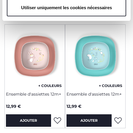
l'utilisation de nos cookies techniques uniquement, qui
Utiliser uniquement les cookies nécessaires
AJOUTER
AJOUTER
sont indispensables pour profiter du service demandé.
+ COULEURS
+ COULEURS
Ensemble d'assiettes 12m+
Ensemble d'assiettes 12m+
12,99 €
12,99 €
AJOUTER
AJOUTER