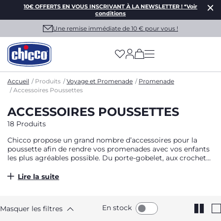
10€ OFFERTS EN VOUS INSCRIVANT À LA NEWSLETTER ! *Voir
conditions
Une remise immédiate de 10 € pour vous !
(has more options on
Accueil
Produits
Voyage et Promenade
Promenade
Accessoires Poussettes
ACCESSOIRES POUSSETTES
18 Produits
Chicco propose un grand nombre d’accessoires pour la
poussette afin de rendre vos promenades avec vos enfants
les plus agréables possible. Du porte-gobelet, aux crochets,
en passant par l’habillage-pluie, la moustiquaire ou le filet
de rangement, tous les accessoires poussettes Chicco sont
Lire la suite
universels et donc adaptables sur votre poussette canne,
trio ou duo.
En stock
Masquer les filtres