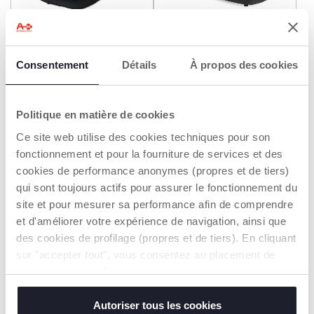
Cushy Hug Goody
Moustiquaire Universelle
Nacelle
Consentement
Détails
À propos des cookies
35,99 €
11,99 €
AJOUTER
AJOUTER
Politique en matière de cookies
Ce site web utilise des cookies techniques pour son
fonctionnement et pour la fourniture de services et des
cookies de performance anonymes (propres et de tiers)
qui sont toujours actifs pour assurer le fonctionnement du
site et pour mesurer sa performance afin de comprendre
et d'améliorer votre expérience de navigation, ainsi que
des cookies de profilage (propres et de tiers). En cliquant
sur "accepter tout", vous consentez au placement de
tous les cookies. Si vous souhaitez en savoir plus ou
modifier ou révoquer le consentement de tous les
cookies ou de certains d'entre eux, cliquez sur "afficher
Autoriser tous les cookies
Matelas universel en
Habillage-pluie universel