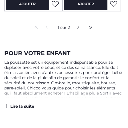
AJOUTER
AJOUTER
1 sur 2
POUR VOTRE ENFANT
La poussette est un équipement indispensable pour se
déplacer avec votre bébé, et ce dès sa naissance. Elle doit
être associée avec d'autres accessoires pour protéger bébé
du soleil et de la pluie afin de garantir le confort et la
sécurité du nourrisson. Ombrelle, moustiquaire, housse,
pare-soleil, Chicco vous guide pour choisir les éléments
qu'il faut absolument acheter ! L'habillage pluie Sortir avec
un bébé est parfois un dilemme lorsque le temps n'est pas
clément. Pour protéger votre enfant du vent et de la pluie,
Lire la suite
la marque Chicco propose parmi sa gamme d’accessoires
l'habillage pluie. Fabriqué à partir d'un matériau étanche,
cet accessoire de poussette empêche l'eau de pluie de
s'infiltrer sur le siège du bébé. De couleur transparente, il ne