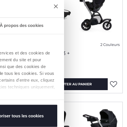
À propos des cookies
5 Couleurs
2 Couleurs
Trio Activ3 +
services et des cookies de
ement du site et pour
insi que des cookies de
599,99 €
de tous les cookies. Si vous
ertains d'entre eux, cliquez
AJOUTER AU PANIER
ookies techniques uniquement,
BASE À -50%
riser tous les cookies