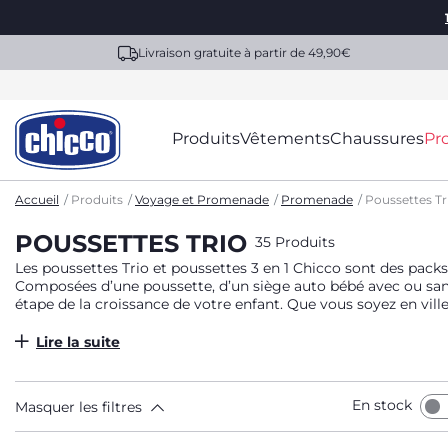
Livraison gratuite à partir de 49,90€
Produits
Vêtements
Chaussures
Pr
Accueil
Produits
Voyage et Promenade
Promenade
Poussettes Tr
POUSSETTES TRIO
35 Produits
Les poussettes Trio et poussettes 3 en 1 Chicco sont des pack
Composées d’une poussette, d’un siège auto bébé avec ou sans b
étape de la croissance de votre enfant. Que vous soyez en vill
de passer d’une position allongée en nacelle à une position as
UV. Elles sont également pliables, légères, et faciles à transpor
Lire la suite
En stock
Masquer les filtres