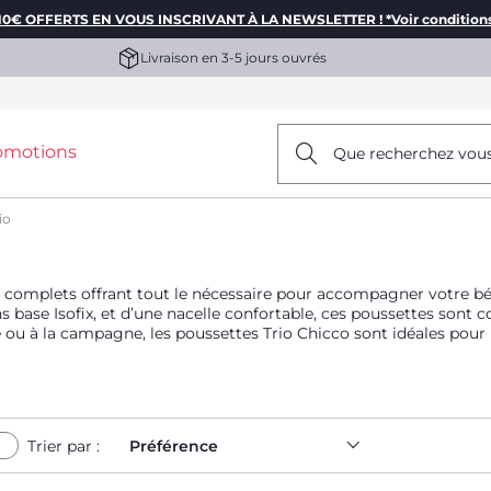
10€ OFFERTS EN VOUS INSCRIVANT À LA NEWSLETTER ! *Voir condition
Livraison en 3-5 jours ouvrés
omotions
Que recherchez vou
io
s complets offrant tout le nécessaire pour accompagner votre bé
ase Isofix, et d’une nacelle confortable, ces poussettes sont co
e ou à la campagne, les poussettes Trio Chicco sont idéales pour 
sise en poussette. De plus, ces poussettes 3 en 1 sont équipées 
ter, assurant ainsi un gain de place et une simplicité d’utilisatio
Trier par :
Préférence