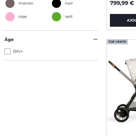
799,99 €
marron
noir
rose
vert
AJO
Âge
TOP VENTE
0m+