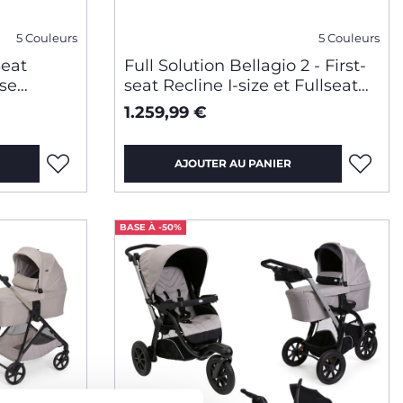
5 Couleurs
5 Couleurs
Seat
Full Solution Bellagio 2 - First-
ase
seat Recline I-size et Fullseat
360 avec base
1.259,99 €
AJOUTER AU PANIER
BASE À -50%