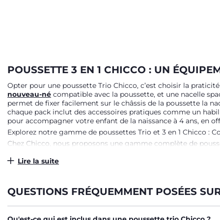
POUSSETTE 3 EN 1 CHICCO : UN ÉQUIP
Opter pour une poussette Trio Chicco, c’est choisir la praticit
nouveau-né
compatible avec la poussette, et
une nacelle
spac
permet de fixer facilement sur le châssis de la poussette la na
chaque pack inclut des accessoires pratiques comme un habill
pour accompagner votre enfant de la naissance à 4 ans, en offr
Explorez notre gamme de poussettes Trio et 3 en 1 Chicco : Con
Chez Chicco, nous proposons une gamme complète de poussettes 
modèle alliant confort, style et praticité, la poussette Trio 
automatique pour simplifier les déplacements quotidiens. Si vo
Lire la suite
combinant confort et style pour une expérience unique. La pouss
poussette Trio Activ3 Chicco est idéale. Elle est équipée de tr
poussette souple et agréable, que ce soit en ville ou en pleine 
QUESTIONS FRÉQUEMMENT POSÉES SUR 
TROIS CONFIGURATIONS EN UN SEUL PR
Qu'est-ce qui est inclus dans une poussette trio Chicco ?