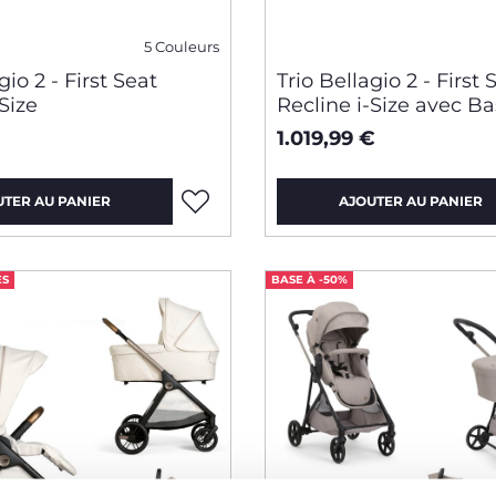
5 Couleurs
gio 2 - First Seat
Trio Bellagio 2 - First 
Size
Recline i-Size avec B
rotative
1.019,99 €
UTER AU PANIER
AJOUTER AU PANIER
ES
BASE À -50%