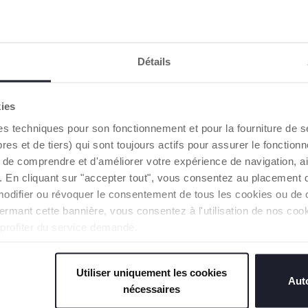
Détails
kies
gio - First-Seat
Trio Seety 2
es techniques pour son fonctionnement et pour la fourniture de 
Size
 et de tiers) qui sont toujours actifs pour assurer le fonctionn
de comprendre et d'améliorer votre expérience de navigation, a
549,99 €
-7%
749,99 €
s). En cliquant sur "accepter tout", vous consentez au placement 
modifier ou révoquer le consentement de tous les cookies ou de c
UTER AU PANIER
AJOUTER AU PANIER
n fermant cette bannière, vous consentez à l'utilisation de nos c
 profiter du service demandé.
Utiliser uniquement les cookies
Auto
nécessaires