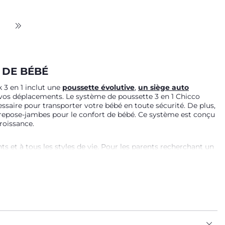
 DE BÉBÉ
k 3 en 1 inclut une
poussette évolutive
,
un siège auto
 vos déplacements. Le système de poussette 3 en 1 Chicco
essaire pour transporter votre bébé en toute sécurité. De plus,
 repose-jambes pour le confort de bébé. Ce système est conçu
roissance.
 et à tous les styles de vie. Pour les parents recherchant un
esign moderne et des fonctionnalités pratiques comme le pliage
table, la poussette Mysa Chicco est un excellent choix,
es parents. Pour les familles actives et sportives, la
ypes de terrains, garantissant ainsi une conduite de la
AUTO CHICCO