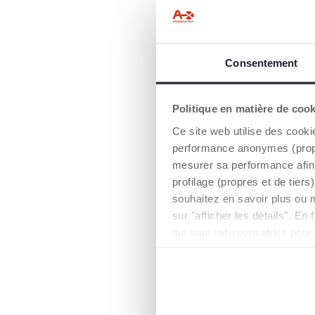
Consentement
Politique en matière de coo
Trio Bella
Ce site web utilise des cooki
Recline i-
performance anonymes (propres
mesurer sa performance afin 
699,99 €
to
Prix précédent :
profilage (propres et de tier
souhaitez en savoir plus ou 
AJO
sur "afficher les détails". E
qui sont indispensables pour
BASE À -50%