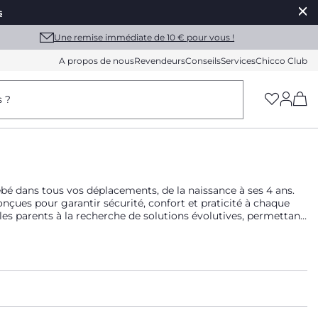
s
Une remise immédiate de 10 € pour vous !
A propos de nous
Revendeurs
Conseils
Services
Chicco Club
(h
s ?
bé dans tous vos déplacements, de la naissance à ses 4 ans.
nçues pour garantir sécurité, confort et praticité à chaque
les parents à la recherche de solutions évolutives, permettant
d’une capote pare-soleil intégré pour protéger bébé des rayons
n au quotidien.