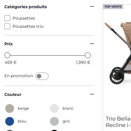
Catégories produits
TOP VENTE
Poussettes
Poussettes trio
Prix
459
€
1,390
€
En promotion
Couleur
beige
blanc
Trio Bella
bleu
gris
Recline i-