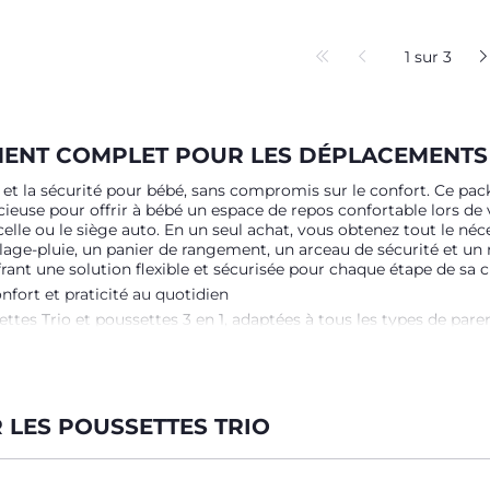
1 sur 3
EMENT COMPLET POUR LES DÉPLACEMENTS
é et la sécurité pour bébé, sans compromis sur le confort. Ce pac
ieuse pour offrir à bébé un espace de repos confortable lors de
celle ou le siège auto. En un seul achat, vous obtenez tout le néc
age-pluie, un panier de rangement, un arceau de sécurité et un
ant une solution flexible et sécurisée pour chaque étape de sa c
fort et praticité au quotidien
Trio et poussettes 3 en 1, adaptées à tous les types de parents
Chicco Bellagio répond parfaitement aux attentes. Elle offre un d
us êtes à la recherche d’une poussette 3 en 1 élégante et confor
ette Trio Seety est également une possibilité de praticité pour l
ois roues anti-crevaisons qui lui permettent de s’adapter à tous t
nature.
LES POUSSETTES TRIO
ODUIT : POUSSETTE, NACELLE ET SIÈGE-