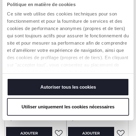
14,99 €
16,99 €
Politique en matière de cookies
Ce site web utilise des cookies techniques pour son
AJOUTER
AJOUTER
fonctionnement et pour la fourniture de services et des
cookies de performance anonymes (propres et de tiers)
qui sont toujours actifs pour assurer le fonctionnement du
site et pour mesurer sa performance afin de comprendre
et d'améliorer votre expérience de navigation, ainsi que
des cookies de profilage (propres et de tiers). En cliquant
sur "accepter tout", vous consentez au placement de
tous les cookies. Si vous souhaitez en savoir plus ou
modifier ou révoquer le consentement de tous les
cookies ou de certains d'entre eux, cliquez sur "afficher
Autoriser tous les cookies
les détails". En fermant cette bannière, vous consentez à
+ COULEURS
+ COULEURS
l'utilisation de nos cookies techniques uniquement, qui
Sandales Owes
Sandales Ostiglio
Utiliser uniquement les cookies nécessaires
sont indispensables pour profiter du service demandé.
14,99 €
16,99 €
AJOUTER
AJOUTER