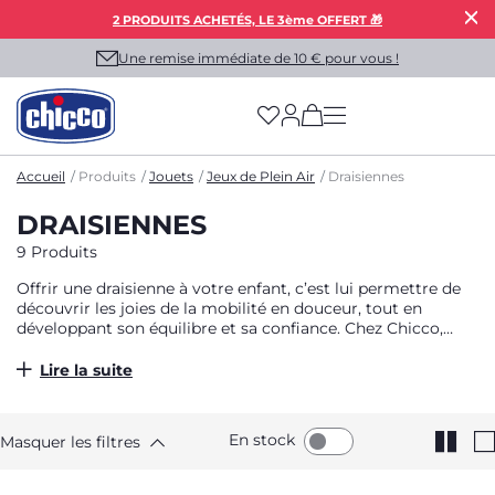
2 PRODUITS ACHETÉS, LE 3ème OFFERT 🎁
Une remise immédiate de 10 € pour vous !
(has more options on
Accueil
Produits
Jouets
Jeux de Plein Air
Draisiennes
DRAISIENNES
9 Produits
Offrir une draisienne à votre enfant, c’est lui permettre de
découvrir les joies de la mobilité en douceur, tout en
développant son équilibre et sa confiance. Chez Chicco,
nous vous accompagnons dans ce moment clé avec des
produits pensés pour le confort, la sécurité et
Lire la suite
l’épanouissement des plus petits.
En stock
Masquer les filtres