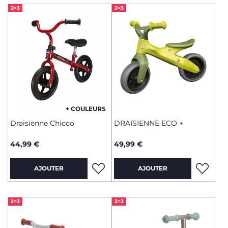
2=3
2=3
+ COULEURS
Draisienne Chicco
DRAISIENNE ECO +
44,99 €
49,99 €
AJOUTER
AJOUTER
2=3
2=3