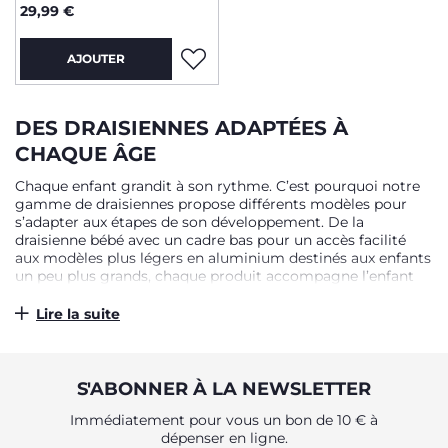
29,99 €
AJOUTER
DES DRAISIENNES ADAPTÉES À
CHAQUE ÂGE
Chaque enfant grandit à son rythme. C’est pourquoi notre
gamme de draisiennes propose différents modèles pour
s’adapter aux étapes de son développement. De la
draisienne bébé avec un cadre bas pour un accès facilité
aux modèles plus légers en aluminium destinés aux enfants
un peu plus grands, chaque produit accompagne l’enfant
dans l’apprentissage du deux-roues, sans brusquer ses
capacités motrices.
Lire la suite
La selle réglable en hauteur permet à votre enfant de poser
les pieds au sol facilement, favorisant ainsi un sentiment de
sécurité dès les premières utilisations. Le guidon est
S'ABONNER À LA NEWSLETTER
également conçu pour s’adapter à la taille de l’enfant, pour
une prise en main naturelle et intuitive. La majorité de nos
Immédiatement pour vous un bon de 10 € à
draisiennes conviennent pour une tranche d’âge allant
dépenser en ligne.
généralement de 18 mois à 5 ans, en fonction du modèle et