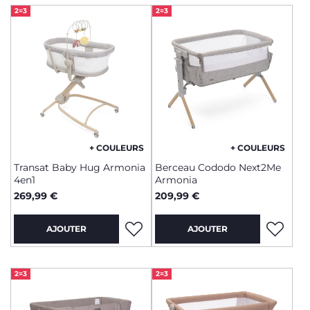
2=3
2=3
+ COULEURS
+ COULEURS
Transat Baby Hug Armonia
Berceau Cododo Next2Me
4en1
Armonia
269,99 €
209,99 €
AJOUTER
AJOUTER
2=3
2=3