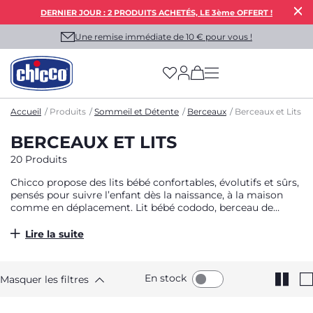
DERNIER JOUR : 2 PRODUITS ACHETÉS, LE 3ème OFFERT !
Une remise immédiate de 10 € pour vous !
(has more options on
Accueil
Produits
Sommeil et Détente
Berceaux
Berceaux et Lits
BERCEAUX ET LITS
20 Produits
Chicco propose des lits bébé confortables, évolutifs et sûrs,
pensés pour suivre l’enfant dès la naissance, à la maison
comme en déplacement. Lit bébé cododo, berceau de
chambre ou lit de voyage pliant, chaque modèle est conçu
pour offrir à bébé un sommeil paisible et aux parents une
Lire la suite
tranquillité d’esprit. Pratiques, compacts et dotés
d’accessoires malins, les lits bébé Chicco transforment
chaque moment de repos en instant de bien-être.
En stock
Masquer les filtres