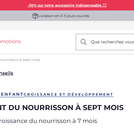
-50% sur votre accessoire indispensable 👯‍♀️
Livraison en 3-5 jours ouvrés
omotions
Que recherchez vou
ourrisson à sept mois
nseils
’ENFANT
CROISSANCE ET DÉVELOPPEMENT
 DU NOURRISSON À SEPT MOIS
oissance du nourrisson à 7 mois