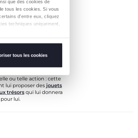
insi que des cookies de
de tous les cookies. Si vous
er à s'installer chez le
ertains d'entre eux, cliquez
st une personne à part
ookies techniques uniquement,
eut avoir des répercussions
ste le besoin du bébé
objets transitionnels.
MOIS
riser tous les cookies
user à observer les
ible dans les actions
lle ou telle action : cette
nt lui proposer des
jouets
ux trésors
qui lui donnera
pour lui.