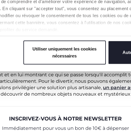
de comprendre et d'améliorer votre expérience de navigation, a
s). En cliquant sur "accepter tout", vous consentez au placement 
,
l'angoisse de la séparation d'avec la mère peut com
menc
modifier ou révoquer le consentement de tous les cookies ou de c
ue sa mère ne forme pas un tout avec lui, mais qu'elle e
n fermant cette bannière, vous consentez à l'utilisation de nos c
ormale et nécessaire dans la vie de l'enfant, mais elle p
le. C'est précisément au cours de ces mois que se manife
 profiter du service demandé.
orsque la tristesse l'envahit, c'est ce que l'on appelle les 
Utiliser uniquement les cookies
ACTIVITÉS PROPOSER À UN ENFANT DE 7 
Auto
nécessaires
 l'enfant déploie toute sa curiosité et commence à s'am
entre les objets. Le conseil est de l'impliquer le plus poss
t et en lui montrant ce qui se passe lorsqu'il accomplit te
 particulièrement. Pour le divertir, nous pouvons égaleme
lons privilégier une solution plus artisanale,
un panier a
de découvrir de nombreux objets nouveaux et mystérieux 
INSCRIVEZ-VOUS À NOTRE NEWSLETTER
Immédiatement pour vous un bon de 10€ à dépenser