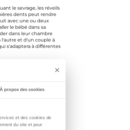
uant le sevrage, les réveils
mières dents peut rendre
nuit avec une ou deux
ller le bébé dans sa
garder dans leur chambre
l'autre et d'un couple à
qui s'adaptera à différentes
À propos des cookies
anger.
ire » et « applaudir »
abiales, puis des syllabes
services et des cookies de
 importante pour le
ement du site et pour