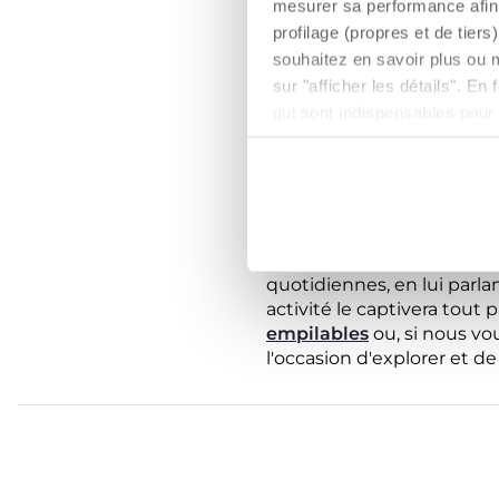
mesurer sa performance afin 
profilage (propres et de tier
Au cours de cette période
souhaitez en savoir plus ou 
bébé : il se rend compte q
sur "afficher les détails". E
entière. Cette phase est n
sur l'organisation familia
qui sont indispensables pour
d'avoir un objet à câliner l
QUELS JOUETS ET 
À partir du septième mois,
relations de cause à effet 
quotidiennes, en lui parlan
activité le captivera tout
empilables
ou, si nous vou
l'occasion d'explorer et 