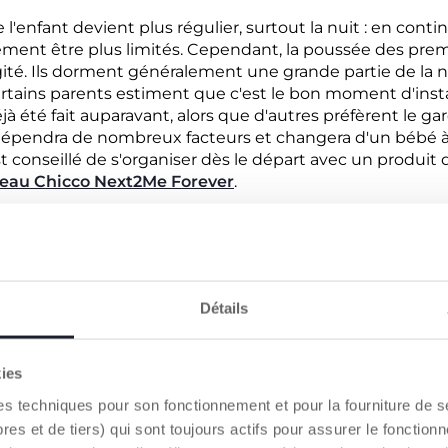
l'enfant devient plus régulier, surtout la nuit : en contin
ment être plus limités. Cependant, la poussée des pre
ité. Ils dorment généralement une grande partie de la 
ertains parents estiment que c'est le bon moment d'insta
éjà été fait auparavant, alors que d'autres préfèrent le 
dépendra de nombreux facteurs et changera d'un bébé à 
 est conseillé de s'organiser dès le départ avec un produit 
eau Chicco Next2Me Forever
.
E UN NOURRISSON DE 7 MOIS
n émettant des sons
ns par différents sons et expressions
Détails
es familiers mais peut prendre peur s'il voit un visage étr
uche pour connaître et explorer.
des mots comme « oui » et « non » ou des gestes comme « r
kies
elque chose.
r certaines consonnes, principalement M et B, appelées l
es techniques pour son fonctionnement et pour la fourniture de 
a-ma-ma, da-da-da... C'est la phase dite de lallation, très
 et de tiers) qui sont toujours actifs pour assurer le fonctionn
angage.