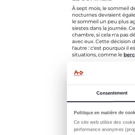
À sept mois, le sommeil de 
nocturnes devraient égale
le sommeil un peu plus ag
siestes dans la journée. C
chambre, si cela n'a pas d
avec eux. Cette décision 
l'autre : c'est pourquoi il
situations, comme le
berc
COMMENT S'EXPRIM
Il répond aux voix e
Il exprime ses émotio
Consentement
Il reconnaît les visag
Il porte tout à sa bo
Il reconnaît le sens 
Politique en matière de coo
quand il fait bien qu
Il commence à répéte
Ce site web utilise des cooki
telles que la-la-la, m
performance anonymes (propres
développement du l