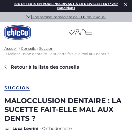
10€ OFFERTS EN VOUS INSCRIVANT À LA NEWSLETTER ! *Voir
conditions
Une remise immédiate de 10 € pour vous !
(has more options on
Accueil
Conseils
Succion
Malocclusion dentaire : la sucette fait-elle mal aux dents ?
Retour à la liste des conseils
SUCCION
MALOCCLUSION DENTAIRE : LA
SUCETTE FAIT-ELLE MAL AUX
DENTS ?
par
Luca Levrini
- Orthodontiste