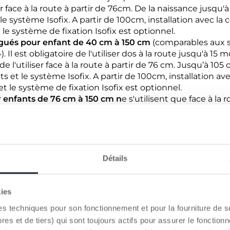
 face à la route à partir de 76cm. De la naissance jusqu'à 1
 le système Isofix. A partir de 100cm, installation avec la 
 le système de fixation Isofix est optionnel.
ués pour enfant de 40 cm à 150 cm
(comparables aux s
l est obligatoire de l'utiliser dos à la route jusqu'à 15 moi
de l'utiliser face à la route à partir de 76 cm. Jusqu’à 105 
ts et le système Isofix. A partir de 100cm, installation av
et le système de fixation Isofix est optionnel.
r enfants de 76 cm à 150 cm n
e s'utilisent que face à l
’enfant. Pour l’installation de 76 à 105cm, le siège-auto s’u
sofix. A partir de 100cm, installation avec la ceinture de 
 de fixation Isofix est optionnel.
nfant de 100 cm à 150 cm
(comparables aux sièges du g
uniquement face à la route, et s’installent obligatoiremen
Détails
 véhicule et le système de fixation Isofix est optionnel.
ier à partir de 125 cm
, à utiliser avec la ceinture de séc
kies
es techniques pour son fonctionnement et pour la fourniture de 
bre 2024, seuls les sièges-auto homologués conformé
ndus
, les revendeurs auront interdiction de vendre des 
 et de tiers) qui sont toujours actifs pour assurer le fonctionn