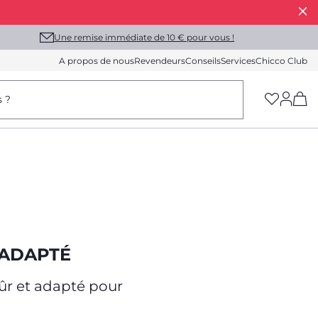
Une remise immédiate de 10 € pour vous !
A propos de nous
Revendeurs
Conseils
Services
Chicco Club
(h
s ?
 ADAPTÉ
sûr et adapté pour