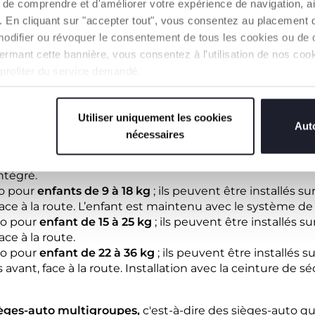
consommateurs qui achètent un produit homologué ECE 
de comprendre et d'améliorer votre expérience de navigation, a
liser sans aucune limite ou sanction, même après le 1
er
s
s). En cliquant sur "accepter tout", vous consentez au placement 
modifier ou révoquer le consentement de tous les cookies ou de c
LOGUÉS ECE R44 : CLASSEMENT SELON L
n fermant cette bannière, vous consentez à l'utilisation de nos c
 profiter du service demandé.
tingue les sièges-auto e
n fonction du poids de l'enfant
 ou coques pour enfant
jusqu'à 10 kg
; si vous utilisez une 
nt sur les sièges arrière et fixée aux ceintures de sécu
Utiliser uniquement les cookies
Auto
nécessaires
t appelés coques) : sièges-auto pour enfant
j
usqu'à 13 
u avant avec désactivation obligatoire de l'airbag. L’enfa
ntégré.
to pour
enfants de 9 à 18 kg
; ils peuvent être installés s
 face à la route. L’enfant est maintenu avec le système de
to pour
enfant de 15 à 25 kg
; ils peuvent être installés s
ace à la route.
to pour
enfant de 22 à 36 kg
; ils peuvent être installés su
vant, face à la route. Installation avec la ceinture de sé
èges-auto multigroupes,
c'est-à-dire des sièges-auto qui