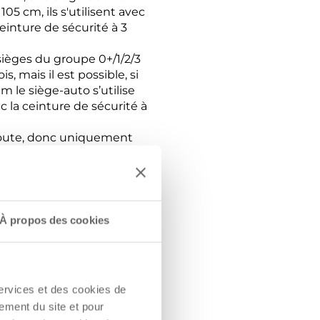
05 cm, ils s'utilisent avec
ceinture de sécurité à 3
ièges du groupe 0+/1/2/3
s, mais il est possible, si
cm le siège-auto s’utilise
ec la ceinture de sécurité à
a route, donc uniquement
tilise avec le harnais 5
sécurité à 3 points du
roupe 2/3 de la norme ECE
t avec la ceinture de
À propos des cookies
urité à 3 points de
services et des cookies de
ment à la norme ECE R129
sièges-auto de la norme
ement du site et pour