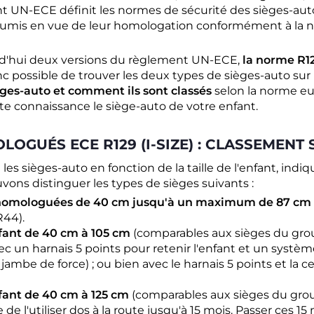
 UN-ECE définit les normes de sécurité des sièges-auto
 soumis en vue de leur homologation conformément à la
urd'hui deux versions du règlement UN-ECE,
la norme R12
donc possible de trouver les deux types de sièges-auto s
èges-auto et comment ils sont classés
selon la norme 
ute connaissance le siège-auto de votre enfant.
OGUÉS ECE R129 (I-SIZE) : CLASSEMENT 
 les sièges-auto en fonction de la taille de l'enfant, indi
ons distinguer les types de sièges suivants :
homologuées de 40 cm jusqu'à un maximum de 87 cm
R44).
fant de 40 cm à 105 cm
(comparables aux sièges du gro
avec un harnais 5 points pour retenir l'enfant et un systè
 jambe de force) ; ou bien avec le harnais 5 points et la c
fant de 40 cm à 125 cm
(comparables aux sièges du grou
e de l'utiliser dos à la route jusqu'à 15 mois. Passer ces 15 