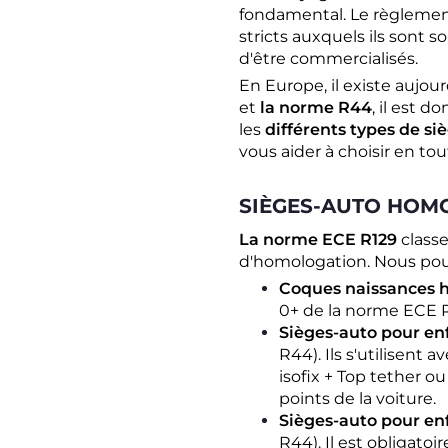
fondamental. Le règlement
stricts auxquels ils sont
d'être commercialisés.
En Europe, il existe aujo
et
la norme R44
, il est 
les
différents types de si
vous aider à choisir en to
SIÈGES-AUTO HOMOL
La norme ECE R129
classe
d'homologation. Nous pouv
Coques naissances 
0+ de la norme ECE 
Sièges-auto pour en
R44). Ils s'utilisent 
isofix + Top tether ou
points de la voiture.
Sièges-auto pour en
R44). Il est obligatoir