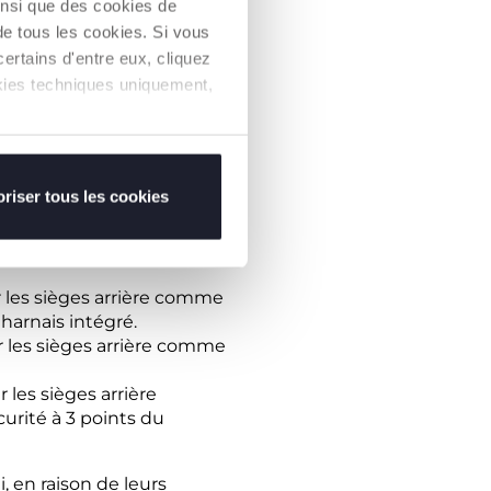
R44 avant cette date
insi que des cookies de
eptembre 2024.
de tous les cookies. Si vous
ertains d'entre eux, cliquez
E POIDS
ookies techniques uniquement,
:
nacelle, elle doit être
rité au moyen d'attaches
riser tous les cookies
kg
; installés dos à la route
nt est maintenu avec le
ur les sièges arrière comme
 harnais intégré.
ur les sièges arrière comme
r les sièges arrière
curité à 3 points du
, en raison de leurs