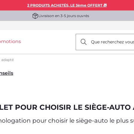
2 PRODUITS ACHETÉS, LE 3ème OFFERT 🎁
Livraison en 3-5 jours ouvrés
omotions
Que recherchez vou
o adapté
nseils
LET POUR CHOISIR LE SIÈGE-AUTO
ologation pour choisir le siège-auto le plus 