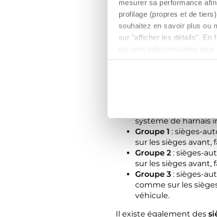
ECE R44. Toutefois, les 
mesurer sa performance afin 
pourront continuer à l'uti
profilage (propres et de tier
souhaitez en savoir plus ou 
SIÈGES-AUTO HOMO
sur "afficher les détails". E
qui sont indispensables pour
La norme ECE R44/04
dis
Groupe 0
: nacelles
placée transversaleme
spéciales.
Groupe 0+
(égalemen
sur le siège arrière o
système de harnais i
Groupe 1
: sièges-au
sur les sièges avant,
Groupe 2
: sièges-au
sur les sièges avant, f
Groupe 3
: sièges-au
comme sur les sièges a
véhicule.
Il existe également des
si