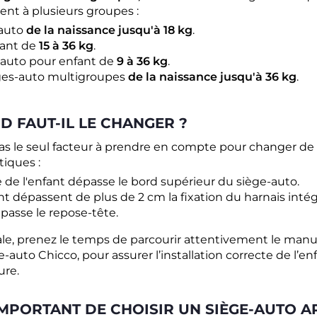
ent à plusieurs groupes :
-auto
de la naissance jusqu'à 18 kg
.
fant de
15 à 36 kg
.
-auto pour enfant de
9 à 36 kg
.
èges-auto multigroupes
de la naissance jusqu'à 36 kg
.
D FAUT-IL LE CHANGER ?
 pas le seul facteur à prendre en compte pour changer de s
tiques :
 de l'enfant dépasse le bord supérieur du siège-auto.
nt dépassent de plus de 2 cm la fixation du harnais intég
épasse le repose-tête.
, prenez le temps de parcourir attentivement le manuel d'
uto Chicco, pour assurer l’installation correcte de l’en
ure.
IMPORTANT DE CHOISIR UN SIÈGE-AUTO A