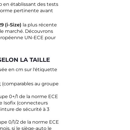
 en établissant des tests
 norme pertinente avant
9 (i-Size)
la plus récente
ur le marché. Découvrons
européenne UN-ECE pour
SELON LA TAILLE
quée en cm sur l'étiquette
; (comparables au groupe
upe 0+/1 de la norme ECE
me Isofix (connecteurs
einture de sécurité à 3
pe 0/1/2 de la norme ECE
mois, si le siège-auto le