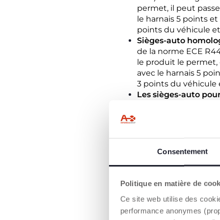
permet, il peut passer
le harnais 5 points et
points du véhicule et
Sièges-auto homolog
de la norme ECE R44). I
le produit le permet, 
avec le harnais 5 poin
3 points du véhicule 
Les sièges-auto pou
après les 15 mois de l
points et le système I
véhicule et le système
Sièges-autos pour e
R44). Ils s'utilisent 
Consentement
sécurité à 3 points du
Rehausseur sans doss
la
voiture.
Politique en matière de coo
Ce site web utilise des cooki
À compter du 1er septem
(i-Size) pourront être ve
performance anonymes (propres