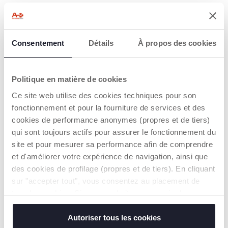
BLOQUE LES
45 SACS, 1575
MAUVAISES
COUCHES
ODEURS
Utilisés avec la
poubelle à couches
Consentement
Détails
À propos des cookies
Fabriqués à partir d'un
télécopique Chicco, ils
matériau robuste à
peuvent contenir
trois couches, ils
jusqu'à 35 couches
garantissent une
sales chacun (sur la
Politique en matière de cookies
étanchéité sûre et
base de l'utilisation de
durable qui
Ce site web utilise des cookies techniques pour son
couches de taille 1 (2-
emprisonne
5kg). La quantité peut
fonctionnement et pour la fourniture de services et des
efficacement les
être légèrement
mauvaises odeurs.
cookies de performance anonymes (propres et de tiers)
inférieure ou
qui sont toujours actifs pour assurer le fonctionnement du
supérieure en fonction
de la taille des
site et pour mesurer sa performance afin de comprendre
couches).
et d'améliorer votre expérience de navigation, ainsi que
des cookies de profilage (propres et de tiers). En cliquant
sur "accepter tout", vous consentez au placement de
tous les cookies. Si vous souhaitez en savoir plus ou
modifier ou révoquer le consentement de tous les
cookies ou de certains d'entre eux, cliquez sur "afficher
Autoriser tous les cookies