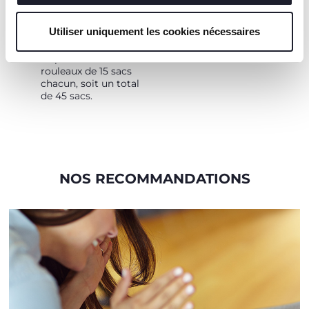
les détails". En fermant cette bannière, vous consentez à
l'utilisation de nos cookies techniques uniquement, qui
3 ROULEAUX DE
Utiliser uniquement les cookies nécessaires
sont indispensables pour profiter du service demandé.
15 SACS CHACUN
Le pack contient 3
rouleaux de 15 sacs
chacun, soit un total
de 45 sacs.
NOS RECOMMANDATIONS