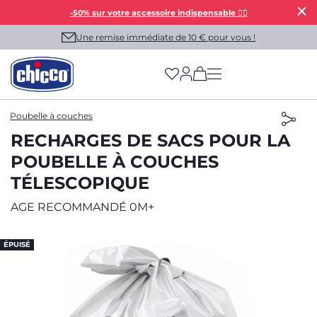
-50% sur votre accessoire indispensable 👯‍♀️
Une remise immédiate de 10 € pour vous !
(has more options on
Poubelle à couches
RECHARGES DE SACS POUR LA
POUBELLE À COUCHES
TÉLESCOPIQUE
AGE RECOMMANDÉ 0M+
ÉPUISÉ