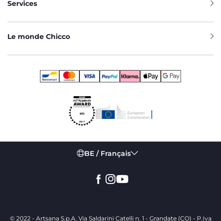
Services
Le monde Chicco
BE / Français
© 2022 - Artsana S.p.A. Via Saldarini Catelli n. 1 - Grandate (CO) - P.Iva