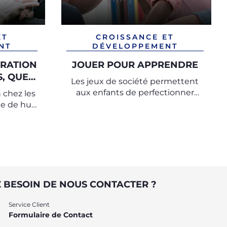
ET
CROISSANCE ET
NT
DÉVELOPPEMENT
ARATION
JOUER POUR APPRENDRE
, QUE
Les jeux de société permettent
aux enfants de perfectionner
 chez les
leurs aptitudes et de poser les
ge de huit
bases de leur apprentissage
plus,
social.
ts de
cco.
 BESOIN DE NOUS CONTACTER ?
Service Client
Formulaire de Contact