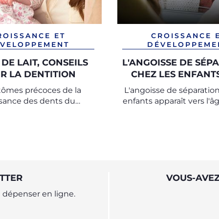
ROISSANCE ET
CROISSANCE 
VELOPPEMENT
DÉVELOPPEME
DE LAIT, CONSEILS
L'ANGOISSE DE SÉP
R LA DENTITION
CHEZ LES ENFANTS
FAIRE ?
ômes précoces de la
L'angoisse de séparation
ssance des dents du
enfants apparaît vers l'â
nouveau-né
mois, pour en savoir 
consultez les exper
l'Observatoire Chi
TTER
VOUS-AVEZ
dépenser en ligne.