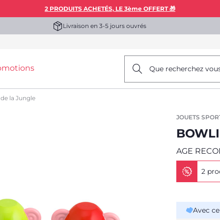
2 PRODUITS ACHETÉS, LE 3ème OFFERT 🎁
Livraison en 3-5 jours ouvrés
omotions
Que recherchez vou
de la Jungle
JOUETS SPOR
BOWLI
AGE RECO
2 pro
Avec ce