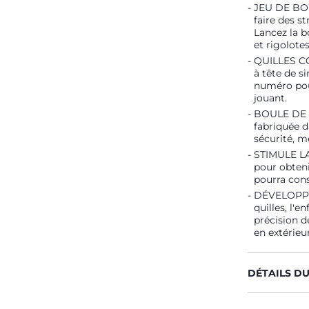
JEU DE BOW
faire des s
Lancez la b
et rigolotes
QUILLES CO
à tête de s
numéro pour
jouant.
BOULE DE B
fabriquée d
sécurité, m
STIMULE LA 
pour obteni
pourra cons
DÉVELOPPE 
quilles, l'
précision d
en extérieur
DÉTAILS D