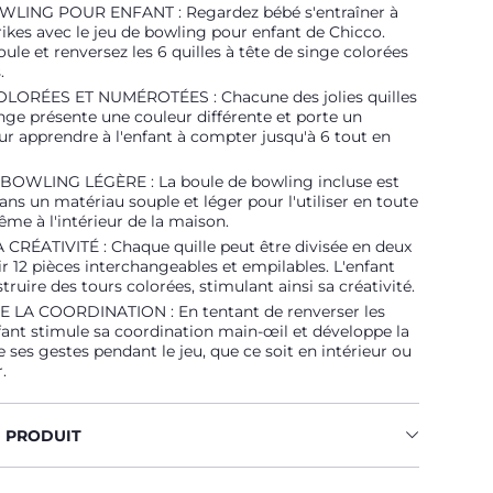
LING POUR ENFANT : Regardez bébé s'entraîner à
trikes avec le jeu de bowling pour enfant de Chicco.
oule et renversez les 6 quilles à tête de singe colorées
.
LORÉES ET NUMÉROTÉES : Chacune des jolies quilles
inge présente une couleur différente et porte un
 apprendre à l'enfant à compter jusqu'à 6 tout en
OWLING LÉGÈRE : La boule de bowling incluse est
ans un matériau souple et léger pour l'utiliser en toute
ême à l'intérieur de la maison.
CRÉATIVITÉ : Chaque quille peut être divisée en deux
r 12 pièces interchangeables et empilables. L'enfant
truire des tours colorées, stimulant ainsi sa créativité.
LA COORDINATION : En tentant de renverser les
enfant stimule sa coordination main-œil et développe la
e ses gestes pendant le jeu, que ce soit en intérieur ou
.
U PRODUIT