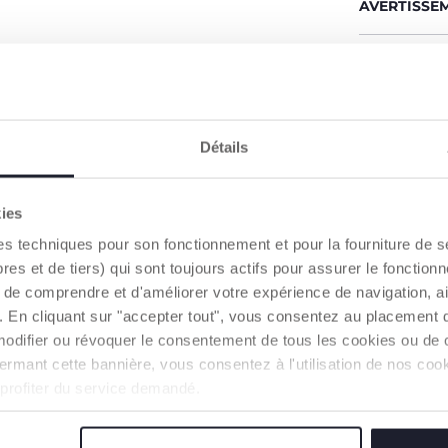
AVERTISSE
Trouver 
Détails
CARACTÉRISTIQUES DU PRODUIT
kies
es techniques pour son fonctionnement et pour la fourniture de 
 et de tiers) qui sont toujours actifs pour assurer le fonctionn
de comprendre et d'améliorer votre expérience de navigation, a
s). En cliquant sur "accepter tout", vous consentez au placement 
modifier ou révoquer le consentement de tous les cookies ou de c
n fermant cette bannière, vous consentez à l'utilisation de nos c
 profiter du service demandé.
1ER MODE DE JEU
2E MODE DE JEU
Jeu de bowling : Disposez les
Jeu d'empilement : Les quilles