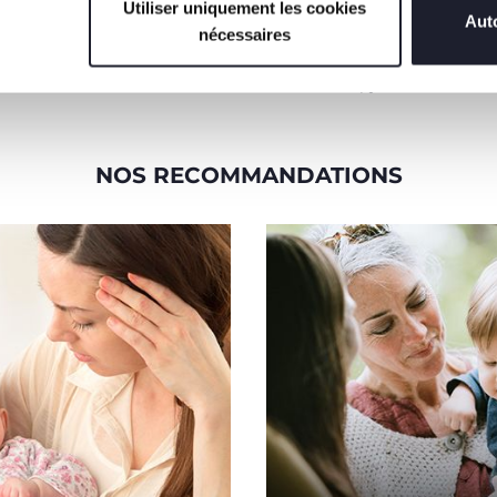
quilles et lancez la boule
peuvent être divisées en deux
Utiliser uniquement les cookies
Auto
rouge pour tenter de toutes
et empilées les unes sur les
nécessaires
les renverser et faire un strike.
autres. Avec ces 12 pièces,
l'enfant peut construire des
tours et des pyramides.
NOS RECOMMANDATIONS