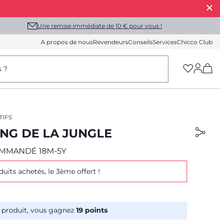
Une remise immédiate de 10 € pour vous !
A propos de nous
Revendeurs
Conseils
Services
Chicco Club
(h
s ?
TIFS
NG DE LA JUNGLE
MMANDÉ 18M-5Y
duits achetés, le 3ème offert !
 produit, vous gagnez
19
points