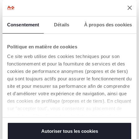
CARACTÉRISTIQUES DU PRODUIT
Consentement
Détails
À propos des cookies
Politique en matière de cookies
Ce site web utilise des cookies techniques pour son
fonctionnement et pour la fourniture de services et des
JEU ÉDUCATIF
DE NOMBREUSES
cookies de performance anonymes (propres et de tiers)
ACTIVITÉS
Jeu de formes et
qui sont toujours actifs pour assurer le fonctionnement du
MANUELLES
d'emboîtements qui
site et pour mesurer sa performance afin de comprendre
stimule la
Les enfants
coordination
et d'améliorer votre expérience de navigation, ainsi que
s'amuseront à trouver
manuelle, les
des cookies de profilage (propres et de tiers). En cliquant
la forme géométrique
capacités cognitives
à insérer dans le bon
sur "accepter tout", vous consentez au placement de
et le développement
trou ; ils pourront
des capacités tactiles
tous les cookies. Si vous souhaitez en savoir plus ou
également
grâce aux 4 formes
modifier ou révoquer le consentement de tous les
reconnaître les
géométriques, aux 3
animaux en relief, faire
cookies ou de certains d'entre eux, cliquez sur "afficher
Autoriser tous les cookies
anneaux coulissants et
coulisser les anneaux
aux textures de l'arbre.
les détails". En fermant cette bannière, vous consentez à