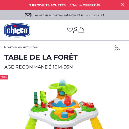
2 PRODUITS ACHETÉS, LE 3ème OFFERT 🎁
Une remise immédiate de 10 € pour vous !
(has more options on
Premières Activités
TABLE DE LA FORÊT
AGE RECOMMANDÉ 10M-36M
2=3