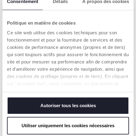
CARACTÉRISTIQUES DU PRODUIT
Consentement
Détails
À propos des cookies
Politique en matière de cookies
Ce site web utilise des cookies techniques pour son
fonctionnement et pour la fourniture de services et des
cookies de performance anonymes (propres et de tiers)
JOUET AU SOL
ACTIVITÉS
qui sont toujours actifs pour assurer le fonctionnement du
MANUELLES ET
site et pour mesurer sa performance afin de comprendre
Grâce à ses 4 pieds
ÉLECTRONIQUES
amovibles, la table se
et d'améliorer votre expérience de navigation, ainsi que
transforme en centre
4 zones différentes avec
des cookies de profilage (propres et de tiers). En cliquant
d'activités pour jouer
plusieurs activités pour
sur "accepter tout", vous consentez au placement de
également en position
stimuler la motricité
assise.
tous les cookies. Si vous souhaitez en savoir plus ou
fine et les capacités
logiques de bébé.
modifier ou révoquer le consentement de tous les
cookies ou de certains d'entre eux, cliquez sur "afficher
Autoriser tous les cookies
les détails". En fermant cette bannière, vous consentez à
l'utilisation de nos cookies techniques uniquement, qui
Utiliser uniquement les cookies nécessaires
NOS RECOMMANDATIONS
sont indispensables pour profiter du service demandé.