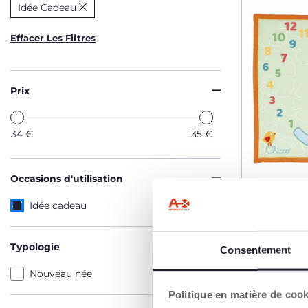
Idée Cadeau
Effacer Les Filtres
Prix
34
€
35
€
Occasions d'utilisation
Idée cadeau
Tapis de 
Typologie
Consentement
Nouveau née
34,99 €
Politique en matière de coo