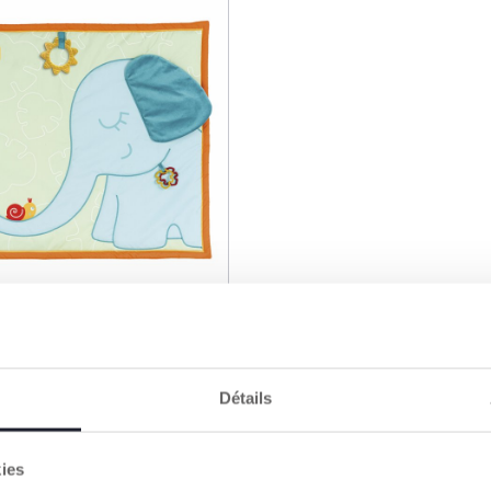
jeu
Détails
kies