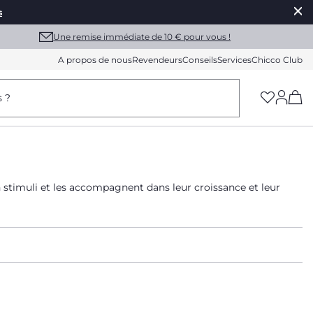
s
Une remise immédiate de 10 € pour vous !
A propos de nous
Revendeurs
Conseils
Services
Chicco Club
(h
s ?
 stimuli et les accompagnent dans leur croissance et leur