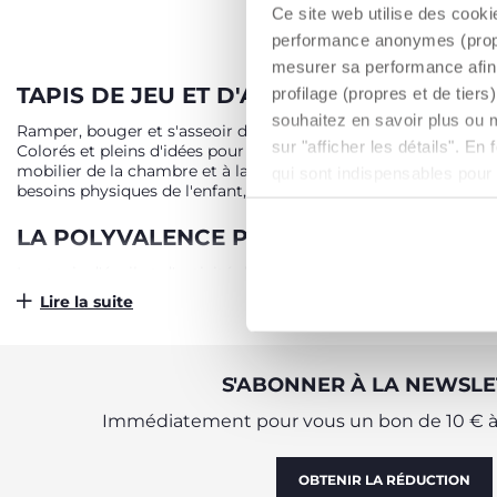
AJO
Ce site web utilise des cooki
performance anonymes (propres
mesurer sa performance afin 
TAPIS DE JEU ET D'ACTIVITÉ POUR SE
profilage (propres et de tier
souhaitez en savoir plus ou 
Ramper, bouger et s'asseoir dans un petit environnement sûr et 
sur "afficher les détails". E
Colorés et pleins d'idées pour la toute première activité motr
mobilier de la chambre et à la récréation. Des tapis puzzle, 
qui sont indispensables pour
besoins physiques de l'enfant, ces accessoires procurent des 
LA POLYVALENCE POUR UN PLAISIR SAN
Les tapis d'éveil et d'activité de Chicco sont des jouets conçu
en toute tranquillité et, d'autre part, ils donnent à l'enfant d
Lire la suite
d'expérimenter de manière amusante et naturelle des formes g
périmètre amusant sur lequel jouer, ou en un élément coloré
COULEURS, MUSIQUE ET BEAUCOUP D'I
S'ABONNER À LA NEWSLE
Les tapis de jeu et les portiques Chicco offrent à l'enfant une
Immédiatement pour vous un bon de 10 € à 
des lumières, des couleurs et des sons. Les portiques multi-ac
électronique diffuse de la musique pour accompagner l'enfant pe
animaux et les sons, leur donnant, en plus d'un jouet amusant,
OBTENIR LA RÉDUCTION
permettre à l'enfant de vivre des moments inoubliables de jeu