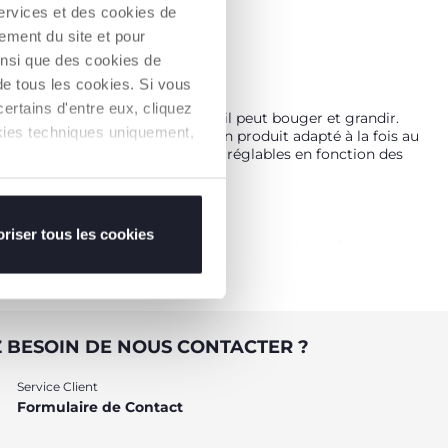
services et des cookies de
ement du site et pour
insi que des cookies de
de tous les cookies. Si vous
ertains d'entre eux, cliquez
au bébé une surface sur laquelle il peut bouger et grandir.
ookies techniques uniquement,
et des parents qui recherchent un produit adapté à la fois au
anneaux et de nombreux éléments réglables en fonction des
eloppement moteur de l'enfant.
riser tous les cookies
art, ils offrent une surface pratique pour s'asseoir et ramper
t le tapis puzzle pour bébés, un jouet idéal pour leur permettre
e l'aide. Une fois terminés, ils se transforment en un
 BESOIN DE NOUS CONTACTER ?
x éléments électroniques et interactifs qui l'émerveillent avec
Service Client
ifférents miroirs et anneaux ; tandis que le panneau
Formulaire de Contact
nt les nouveau-nés à se familiariser avec les chiffres, les
 polyvalent et toujours apprécié, à offrir en cadeau pour