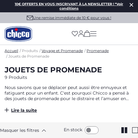
10€ OFFERTS EN VOUS INSCRIVANT À LA NEWSLETTER ! *Voir
conditions
Une remise immédiate de 10 € pour vous !
(has more options on
Accueil
Produits
Voyage et Promenade
Promenade
Jouets de Promenade
JOUETS DE PROMENADE
9 Produits
Nous savons que se déplacer peut aussi être ennuyeux et
fatiguant pour un enfant. C'est pourquoi Chicco a pensé à
des jouets de promenade pour le distraire et l’amuser en
balade.
Lire la suite
En stock
Masquer les filtres