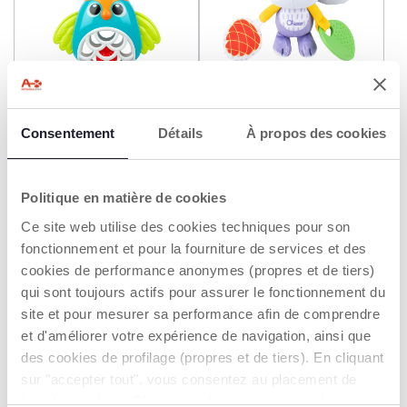
Hochet hibou
Hochet tissu Raton laveur
Consentement
Détails
À propos des cookies
7,99 €
9,99 €
Politique en matière de cookies
AJOUTER
AJOUTER
Ce site web utilise des cookies techniques pour son
fonctionnement et pour la fourniture de services et des
cookies de performance anonymes (propres et de tiers)
qui sont toujours actifs pour assurer le fonctionnement du
site et pour mesurer sa performance afin de comprendre
et d'améliorer votre expérience de navigation, ainsi que
des cookies de profilage (propres et de tiers). En cliquant
sur "accepter tout", vous consentez au placement de
tous les cookies. Si vous souhaitez en savoir plus ou