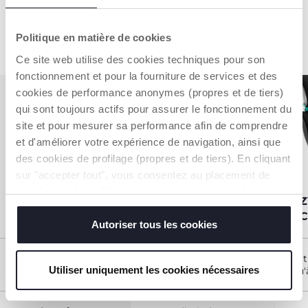
EN SAVOIR PLUS
Politique en matière de cookies
Ce site web utilise des cookies techniques pour son
fonctionnement et pour la fourniture de services et des
cookies de performance anonymes (propres et de tiers)
qui sont toujours actifs pour assurer le fonctionnement du
COMPARER
site et pour mesurer sa performance afin de comprendre
LES SIÈGES-
et d'améliorer votre expérience de navigation, ainsi que
des cookies de profilage (propres et de tiers). En cliquant
AUTO 3 - 12
sur "accepter tout", vous consentez au placement de
ANS
tous les cookies. Si vous souhaitez en savoir plus ou
QUIZY I-SIZE (100-150
QUIZY
modifier ou révoquer le consentement de tous les
CM)
150 
cookies ou de certains d'entre eux, cliquez sur "afficher
Autoriser tous les cookies
les détails". En fermant cette bannière, vous consentez à
l'utilisation de nos cookies techniques uniquement, qui
Âge/ Taille
A partir de 100 cm (3 ans)
A part
Utiliser uniquement les cookies nécessaires
d'utilisation
jusqu'à 150 cm (12 ans)
jusqu'
sont indispensables pour profiter du service demandé.