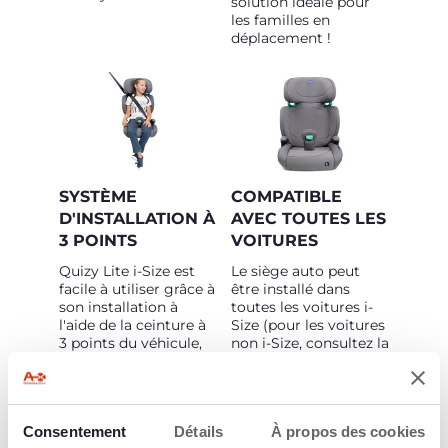
solution idéale pour
les familles en
déplacement !
SYSTÈME
COMPATIBLE
D'INSTALLATION À
AVEC TOUTES LES
3 POINTS
VOITURES
Quizy Lite i-Size est
Le siège auto peut
facile à utiliser grâce à
être installé dans
son installation à
toutes les voitures i-
l'aide de la ceinture à
Size (pour les voitures
3 points du véhicule,
non i-Size, consultez la
pour les enfants âgés
liste de compatibilité
de 3 à 12 ans environ
des voitures).
(taille du bébé : 100 et
150 cm).
Consentement
Détails
À propos des cookies