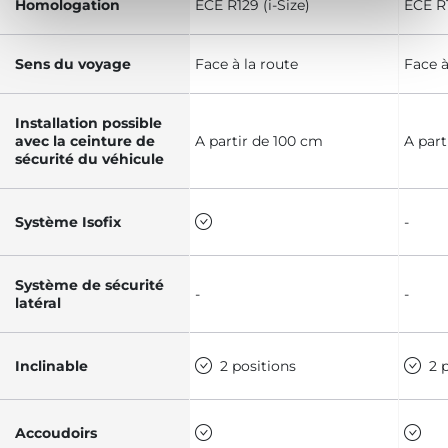
Homologation
ECE R129 (i-Size)
ECE R1
Sens du voyage
Face à la route
Face à
Installation possible
avec la ceinture de
A partir de 100 cm
A part
sécurité du véhicule
Système Isofix
-
Système de sécurité
-
-
latéral
Inclinable
2 positions
2 
Accoudoirs