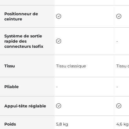
Positionneur de
ceinture
Système de sortie
rapide des
-
connecteurs Isofix
Tissu
Tissu classique
Tissu 
Pliable
-
-
Appui-tête réglable
Poids
5,8 kg
4,6 kg