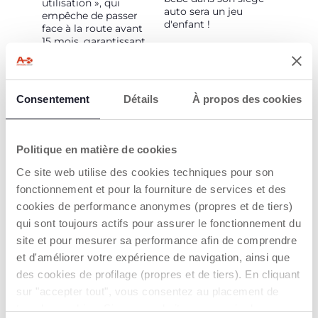
utilisation », qui
auto sera un jeu
empêche de passer
d'enfant !
face à la route avant
15 mois, garantissant
une sécurité optimale
en dos à la route,
recommandé le plus
longtemps possible.
Consentement
Détails
À propos des cookies
Politique en matière de cookies
Ce site web utilise des cookies techniques pour son
fonctionnement et pour la fourniture de services et des
cookies de performance anonymes (propres et de tiers)
SYSTÈME
SYSTÈME ISOFIX
qui sont toujours actifs pour assurer le fonctionnement du
D'INSTALLATION
site et pour mesurer sa performance afin de comprendre
Installation avec le
FACILE
système Isofix grâce
et d'améliorer votre expérience de navigation, ainsi que
aux connecteurs et à
Grâce à la rotation, il
des cookies de profilage (propres et de tiers). En cliquant
la jambe de support
est possible de faire
sur "accepter tout", vous consentez au placement de
pour une installation
pivoter le siège-auto à
rapide et facile avec
tous les cookies. Si vous souhaitez en savoir plus ou
90° face aux parents