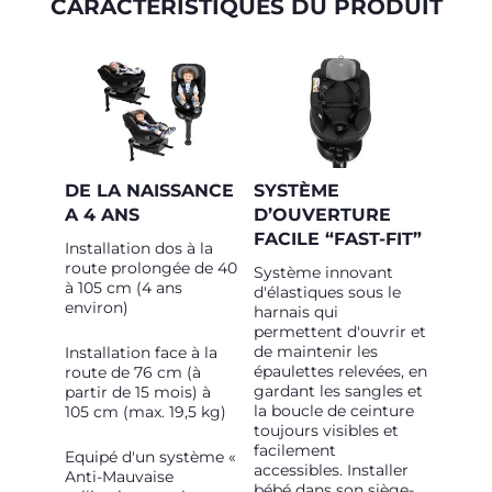
CARACTÉRISTIQUES DU PRODUIT
DE LA NAISSANCE
SYSTÈME
A 4 ANS
D’OUVERTURE
FACILE “FAST-FIT”
Installation dos à la
route prolongée de 40
Système innovant
à 105 cm (4 ans
d'élastiques sous le
environ)
harnais qui
permettent d'ouvrir et
de maintenir les
Installation face à la
épaulettes relevées, en
route de 76 cm (à
gardant les sangles et
partir de 15 mois) à
la boucle de ceinture
105 cm (max. 19,5 kg)
toujours visibles et
facilement
Equipé d'un système «
accessibles. Installer
Anti-Mauvaise
bébé dans son siège-