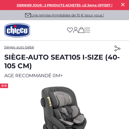
DERNIER JOUR : 2 PRODUITS ACHETÉS, LE 3ème OFFERT !
Une remise immédiate de 10 € pour vous !
(has more options on
Sièges-auto bébé
SIÈGE-AUTO SEAT105 I-SIZE (40-
105 CM)
AGE RECOMMANDÉ 0M+
2=3