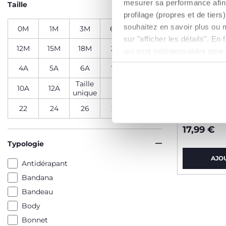
mesurer sa performance afin 
Taille
profilage (propres et de tier
souhaitez en savoir plus ou 
0M
1M
3M
6M
9M
sur "afficher les détails". E
12M
15M
18M
2A
3A
qui sont indispensables pour
4A
5A
6A
7A
8A
Taille
10A
12A
18
20
unique
T-shirt m
22
24
26
28
17,99 €
Typologie
AJO
Antidérapant
Bandana
Bandeau
Body
Bonnet