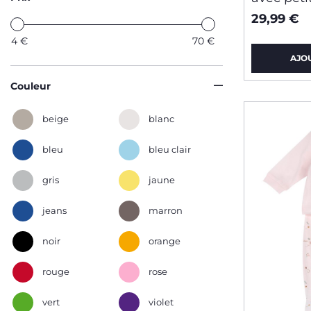
29,99 €
4
€
70
€
AJO
Couleur
beige
blanc
bleu
bleu clair
gris
jaune
jeans
marron
noir
orange
rouge
rose
vert
violet