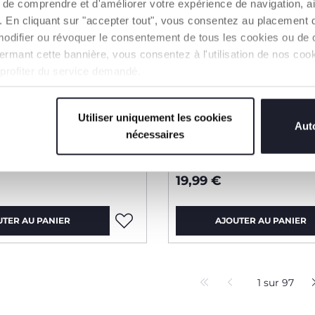
de comprendre et d'améliorer votre expérience de navigation, a
s). En cliquant sur "accepter tout", vous consentez au placement 
modifier ou révoquer le consentement de tous les cookies ou de c
n fermant cette bannière, vous consentez à l'utilisation de nos c
 profiter du service demandé.
Utiliser uniquement les cookies
Auto
nécessaires
anches courtes
Ensemble t-shirt et sh
19,99 €
UTER AU PANIER
AJOUTER AU PANIER
1 sur 97