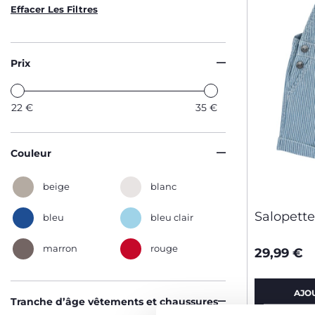
Effacer Les Filtres
Prix
22
€
35
€
Couleur
beige
blanc
Salopett
bleu
bleu clair
marron
rouge
29,99 €
AJO
Tranche d’âge vêtements et chaussures