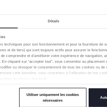
Détails
kies
es techniques pour son fonctionnement et pour la fourniture de 
 et de tiers) qui sont toujours actifs pour assurer le fonctionn
de comprendre et d'améliorer votre expérience de navigation, a
s). En cliquant sur "accepter tout", vous consentez au placement 
modifier ou révoquer le consentement de tous les cookies ou de c
n fermant cette bannière, vous consentez à l'utilisation de nos c
 profiter du service demandé.
Utiliser uniquement les cookies
Auto
nécessaires
opette
Salopette courte imp