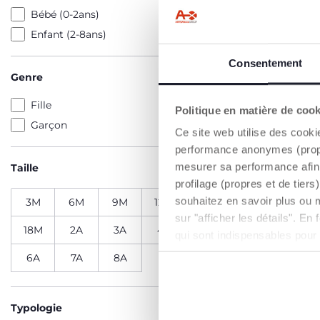
Bébé (0-2ans)
Enfant (2-8ans)
Consentement
Genre
Fille
Politique en matière de coo
Garçon
Ce site web utilise des cooki
performance anonymes (propres
mesurer sa performance afin 
Taille
profilage (propres et de tier
souhaitez en savoir plus ou 
3M
6M
9M
12M
15M
sur "afficher les détails". E
18M
2A
3A
4A
5A
qui sont indispensables pour
6A
7A
8A
Robe sal
Typologie