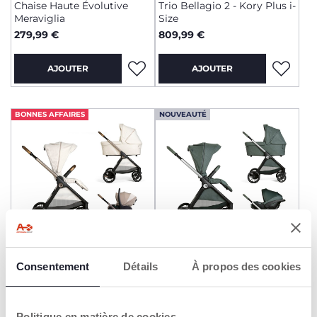
Chaise Haute Évolutive
Trio Bellagio 2 - Kory Plus i-
Meraviglia
Size
279,99 €
809,99 €
AJOUTER
AJOUTER
BONNES AFFAIRES
NOUVEAUTÉ
+ COULEURS
Consentement
Détails
À propos des cookies
Trio Bellagio - First-Seat
Trio Bellagio 2 - Kory Plus i-
Recline i-Size
Size
699,99 €
809,99 €
to
-7%
Prix précédent :
749,99 €
Politique en matière de cookies