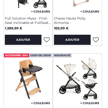
+ COULEURS
+ COULEURS
Full Solution Mysa - First-
Chaise Haute Polly
Seat inclinable et FullSeat
Armonia
360 avec base
1.389,99 €
169,99 €
AJOUTER
AJOUTER
ACCESSOIRE -50%
COUP DE CŒUR
NOUVEAUTÉ
+ COULEURS
+ COULEURS