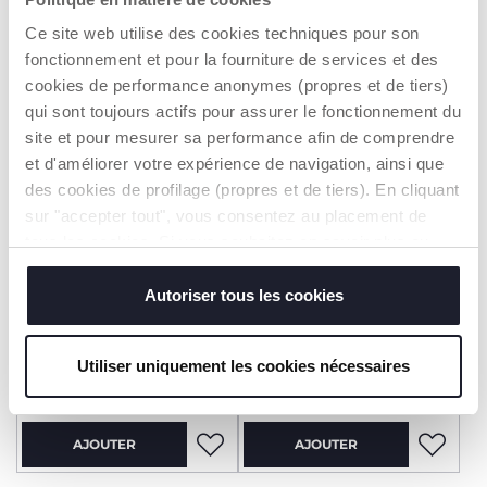
AJOUTER
AJOUTER
Ce site web utilise des cookies techniques pour son
fonctionnement et pour la fourniture de services et des
cookies de performance anonymes (propres et de tiers)
ACCESSOIRE -50%
BASE À -50%
ACCESSOIRE -50%
BASE À -50%
qui sont toujours actifs pour assurer le fonctionnement du
site et pour mesurer sa performance afin de comprendre
et d'améliorer votre expérience de navigation, ainsi que
des cookies de profilage (propres et de tiers). En cliquant
sur "accepter tout", vous consentez au placement de
tous les cookies. Si vous souhaitez en savoir plus ou
modifier ou révoquer le consentement de tous les
cookies ou de certains d'entre eux, cliquez sur "afficher
Autoriser tous les cookies
+ COULEURS
+ COULEURS
les détails". En fermant cette bannière, vous consentez à
l'utilisation de nos cookies techniques uniquement, qui
Trio Seety 2
Trio Seety 2
Utiliser uniquement les cookies nécessaires
sont indispensables pour profiter du service demandé.
549,99 €
549,99 €
AJOUTER
AJOUTER