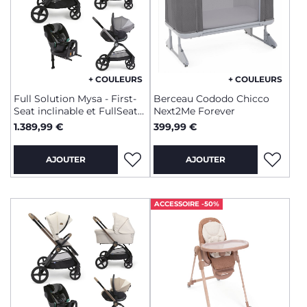
+ COULEURS
+ COULEURS
Full Solution Mysa - First-
Berceau Cododo Chicco
Seat inclinable et FullSeat
Next2Me Forever
360 avec base
1.389,99 €
399,99 €
AJOUTER
AJOUTER
ACCESSOIRE -50%