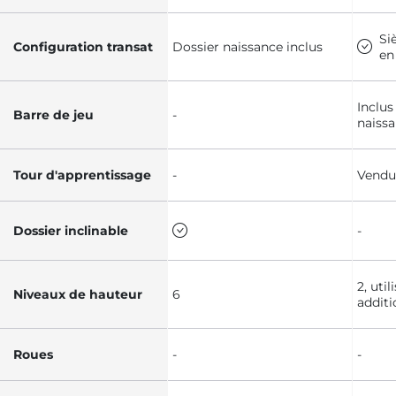
Si
Configuration transat
Dossier naissance inclus
en
Inclus
Barre de jeu
-
naiss
Tour d'apprentissage
-
Vendu
Dossier inclinable
-
2, util
Niveaux de hauteur
6
additi
Roues
-
-