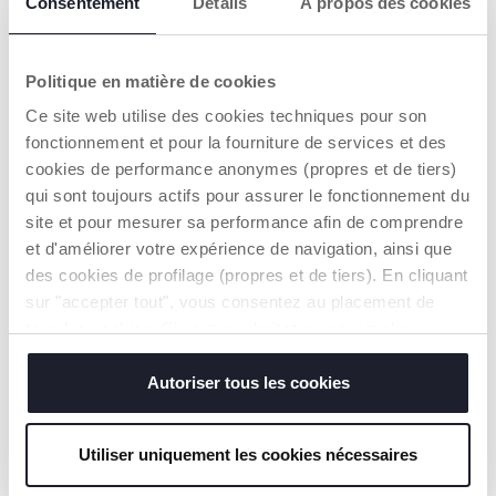
Consentement
Détails
À propos des cookies
dans le kit.
naissance.
Politique en matière de cookies
Ce site web utilise des cookies techniques pour son
fonctionnement et pour la fourniture de services et des
cookies de performance anonymes (propres et de tiers)
qui sont toujours actifs pour assurer le fonctionnement du
CHAISE HAUTE (6-
POUR TOUTE LA
site et pour mesurer sa performance afin de comprendre
36 MOIS)
VIE
et d'améliorer votre expérience de navigation, ainsi que
des cookies de profilage (propres et de tiers). En cliquant
Grand plateau
De 0 à 99 ans,
spacieux, ainsi qu'un
réglable sur 6
sur "accepter tout", vous consentez au placement de
repose pieds, le tout
hauteurs, aucun outil
tous les cookies. Si vous souhaitez en savoir plus ou
ajustable d'une seule
nécessaire.
modifier ou révoquer le consentement de tous les
main.
cookies ou de certains d'entre eux, cliquez sur "afficher
Autoriser tous les cookies
les détails". En fermant cette bannière, vous consentez à
EN SAVOIR PLUS
l'utilisation de nos cookies techniques uniquement, qui
Utiliser uniquement les cookies nécessaires
sont indispensables pour profiter du service demandé.