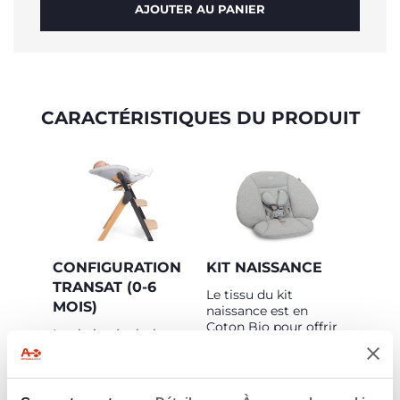
AJOUTER AU PANIER
CARACTÉRISTIQUES DU PRODUIT
CONFIGURATION
KIT NAISSANCE
TRANSAT (0-6
Le tissu du kit
MOIS)
naissance est en
Coton Bio pour offrir
La chaise évolutive
un maximum de
Meraviglia s'utilise dès
douceur et de confort.
la naissance grâce à
Le harnais de sécurité
son dossier inclinable
5 points est inclus
sur 2 positions et le kit