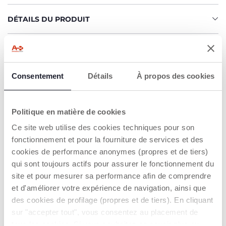
DÉTAILS DU PRODUIT
AVERTISSEMENTS ET INSTRUCTIONS
Consentement
Détails
À propos des cookies
Trouver un Revendeur
Politique en matière de cookies
CARACTÉRISTIQUES DU PRODUIT
Ce site web utilise des cookies techniques pour son
fonctionnement et pour la fourniture de services et des
cookies de performance anonymes (propres et de tiers)
qui sont toujours actifs pour assurer le fonctionnement du
site et pour mesurer sa performance afin de comprendre
et d'améliorer votre expérience de navigation, ainsi que
des cookies de profilage (propres et de tiers). En cliquant
UNE GAMME
COMPLÈTE
sur "accepter tout", vous consentez au placement de
tous les cookies. Si vous souhaitez en savoir plus ou