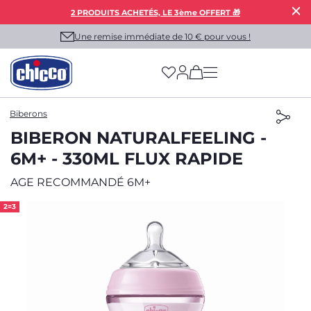
2 PRODUITS ACHETÉS, LE 3ème OFFERT 🎁
Une remise immédiate de 10 € pour vous !
(has more options on
Biberons
BIBERON NATURALFEELING -
6M+ - 330ML FLUX RAPIDE
AGE RECOMMANDÉ 6M+
2=3