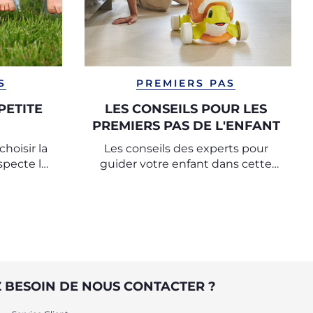
S
PREMIERS PAS
PETITE
LES CONSEILS POUR LES
PREMIERS PAS DE L'ENFANT
hoisir la
Les conseils des experts pour
specte le
guider votre enfant dans cette
logique
étape importante de sa
t et
croissance
premiers
u monde.
 BESOIN DE NOUS CONTACTER ?