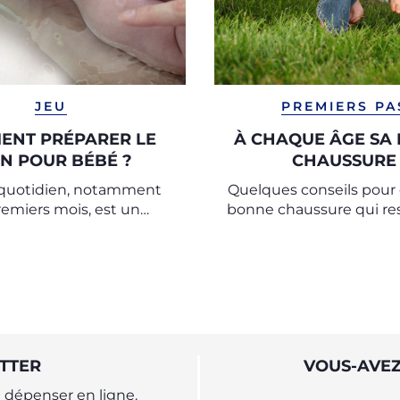
JEU
PREMIERS PA
ENT PRÉPARER LE
À CHAQUE ÂGE SA 
IN POUR BÉBÉ ?
CHAUSSURE
 quotidien, notamment
Quelques conseils pour c
remiers mois, est un
bonne chaussure qui re
édié aux câlins et à la
développement physio
 à la fois pour la mère et
du pied de l'enfan
le bébé.
l'accompagne dans ses 
pas à la découverte d
TTER
VOUS-AVEZ
dépenser en ligne.