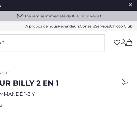
s
Une remise immédiate de 10 € pour vous !
A propos de nous
Revendeurs
Conseils
Services
Chicco Club
(h
s ?
ARCHE
R BILLY 2 EN 1
MMANDÉ 1-3 Y
GE