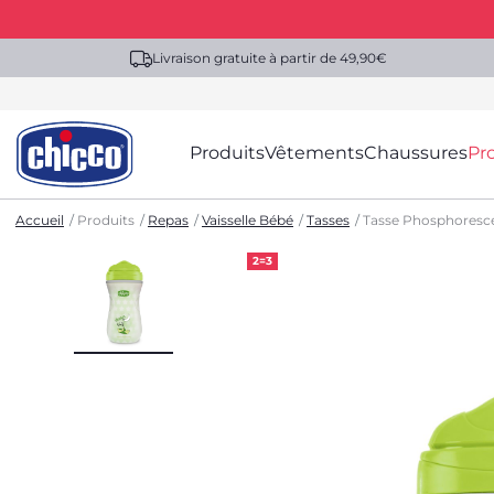
Livraison gratuite à partir de 49,90€
Produits
Vêtements
Chaussures
Pr
Accueil
Produits
Repas
Vaisselle Bébé
Tasses
Tasse Phosphoresce
2=3