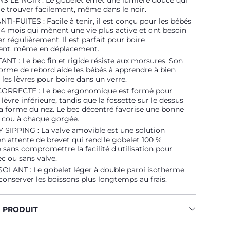
S LE NOIR : Le gobelet émet une lumière douce qui
e trouver facilement, même dans le noir.
I-FUITES : Facile à tenir, il est conçu pour les bébés
 14 mois qui mènent une vie plus active et ont besoin
er régulièrement. Il est parfait pour boire
ent, même en déplacement.
NT : Le bec fin et rigide résiste aux morsures. Son
orme de rebord aide les bébés à apprendre à bien
 les lèvres pour boire dans un verre.
RRECTE : Le bec ergonomique est formé pour
a lèvre inférieure, tandis que la fossette sur le dessus
la forme du nez. Le bec décentré favorise une bonne
u cou à chaque gorgée.
 SIPPING : La valve amovible est une solution
n attente de brevet qui rend le gobelet 100 %
sans compromettre la facilité d'utilisation pour
ec ou sans valve.
OLANT : Le gobelet léger à double paroi isotherme
onserver les boissons plus longtemps au frais.
U PRODUIT