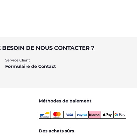
rs de la
importante de sa croissance :
découvrez les conseils utiles pour
commencer le sevrage avec les
experts de l’Observatoire Chicco.
 BESOIN DE NOUS CONTACTER ?
Service Client
Formulaire de Contact
Méthodes de paiement
Des achats sûrs