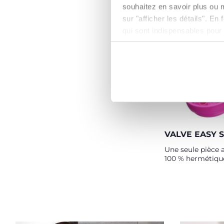
souhaitez en savoir plus ou 
morsures
sur "afficher les détails". E
qui sont indispensables pour
VALVE EASY S
Une seule pièce 
100 % hermétiqu