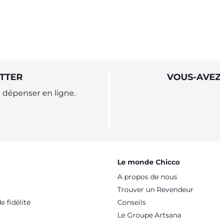
éussite pour lui ?
gérer les repas en deho
maison
TTER
VOUS-AVEZ
dépenser en ligne.
Le monde Chicco
A propos de nous
Trouver un Revendeur
 fidélité
Conseils
Le Groupe Artsana