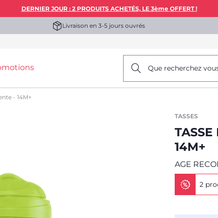
DERNIER JOUR : 2 PRODUITS ACHETÉS, LE 3ème OFFERT !
Livraison en 3-5 jours ouvrés
omotions
Que recherchez vou
nte - 14M+
TASSES
TASSE
14M+
AGE RECO
2 pro