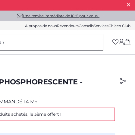
Une remise immédiate de 10 € pour vous !
A propos de nous
Revendeurs
Conseils
Services
Chicco Club
(h
s ?
 PHOSPHORESCENTE -
MMANDÉ 14 M+
duits achetés, le 3ème offert !