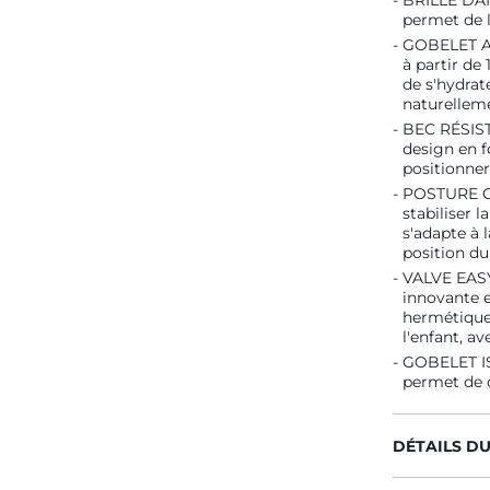
BRILLE DAN
permet de l
GOBELET ANT
à partir de
de s'hydrat
naturellem
BEC RÉSISTA
design en f
positionner
POSTURE CO
stabiliser l
s'adapte à 
position d
VALVE EASY
innovante e
hermétique 
l'enfant, av
GOBELET IS
permet de c
DÉTAILS D