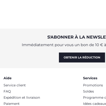
haute avec les heures de repas
r
et, à ce titre, il est important de
créer un rituel à respecter à
chaque repas.
S'ABONNER À LA NEWSLE
Immédiatement pour vous un bon de 10 € à 
OBTENIR LA RÉDUCTION
Aide
Services
Service client
Promotions
FAQ
Soldes
Expédition et livraison
Programme de
Paiement
Idées cadeaux