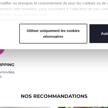
modifier ou révoquer le consentement de tous les cookies ou de c
Le gobelet léger à double
Décentré pou
n fermant cette bannière, vous consentez à l'utilisation de nos c
paroi isotherme permet de
bonne positi
conserver les boissons plus
 profiter du service demandé.
longtemps au frais.
Utiliser uniquement les cookies
Auto
nécessaires
IPPING
amovible,
e.
NOS RECOMMANDATIONS