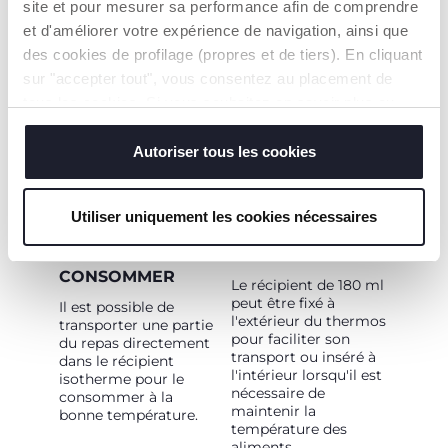
aliments contenant
site et pour mesurer sa performance afin de comprendre
des dérivés du lait ou
et d'améliorer votre expérience de navigation, ainsi que
ingrédients
des cookies de profilage (propres et de tiers). En cliquant
facilement
dégradables).
sur "accepter tout", vous consentez au placement de
tous les cookies. Si vous souhaitez en savoir plus ou
modifier ou révoquer le consentement de tous les
cookies ou de certains d'entre eux, cliquez sur "afficher
Autoriser tous les cookies
les détails". En fermant cette bannière, vous consentez à
l'utilisation de nos cookies techniques uniquement, qui
Utiliser uniquement les cookies nécessaires
sont indispensables pour profiter du service demandé.
350 ML DE
RÉCIPIENT DE 180
BOUILLIE PRÊTE À
ML INCLUS
CONSOMMER
Le récipient de 180 ml
peut être fixé à
Il est possible de
l'extérieur du thermos
transporter une partie
pour faciliter son
du repas directement
transport ou inséré à
dans le récipient
l'intérieur lorsqu'il est
isotherme pour le
nécessaire de
consommer à la
maintenir la
bonne température.
température des
aliments.