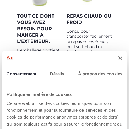
TOUT CE DONT
REPAS CHAUD OU
VOUS AVEZ
FROID
BESOIN POUR
Conçu pour
MANGER À
transporter facilement
L'EXTÉRIEUR.
le repas en extérieur,
qu'il soit chaud ou
L'emballage contient
froid, en maintenant
un récipient
la température des
isotherme de 350 ml,
aliments de 2 à 6
un récipient de 180 ml
heures*. * Il est
et une cuillère de
recommandé de ne
Consentement
Détails
À propos des cookies
voyage avec étui.
pas conserver
pendant plus de 2
heures le lait maternel
ou le lait en poudre
Politique en matière de cookies
reconstitué avec de
Ce site web utilise des cookies techniques pour son
l'eau, à une
température d'au
fonctionnement et pour la fourniture de services et des
moins 70°C (cette
cookies de performance anonymes (propres et de tiers)
limite s'applique
qui sont toujours actifs pour assurer le fonctionnement du
également aux