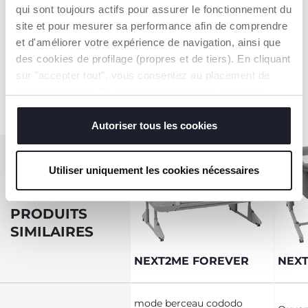
pour s'adapter aux lits
qui sont toujours actifs pour assurer le fonctionnement du
à tiroirs.
site et pour mesurer sa performance afin de comprendre
et d'améliorer votre expérience de navigation, ainsi que
des cookies de profilage (propres et de tiers). En cliquant
EN SAVOIR PLUS
sur "accepter tout", vous consentez au placement de
tous les cookies. Si vous souhaitez en savoir plus ou
modifier ou révoquer le consentement de tous les
cookies ou de certains d'entre eux, cliquez sur "afficher
Autoriser tous les cookies
les détails". En fermant cette bannière, vous consentez à
l'utilisation de nos cookies techniques uniquement, qui
Utiliser uniquement les cookies nécessaires
sont indispensables pour profiter du service demandé.
COMPARER
DES
PRODUITS
SIMILAIRES
NEXT2ME FOREVER
NEXT
mode berceau cododo