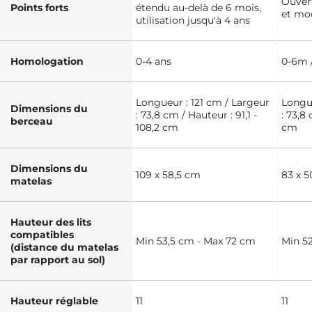
Ouver
Points forts
étendu au-delà de 6 mois,
et mo
utilisation jusqu'à 4 ans
Homologation
0-4 ans
0-6m 
Longueur : 121 cm / Largeur
Longu
Dimensions du
: 73,8 cm / Hauteur : 91,1 -
: 73,8
berceau
108,2 cm
cm
Dimensions du
109 x 58,5 cm
83 x 5
matelas
Hauteur des lits
compatibles
Min 53,5 cm - Max 72 cm
Min 5
(distance du matelas
par rapport au sol)
Hauteur réglable
11
11