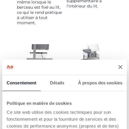
supplémentaire à
même lorsque le
l'intérieur du lit.
berceau est fixé au lit,
ce qui le rend pratique
à utiliser à tout
moment.
MANIABILITÉ
COMPATIBLE
AVEC DIFFÉRENTS
Consentement
Détails
À propos des cookies
Grâce aux 4 roues
LITS
pivotantes avec freins,
vous pouvez déplacer
Le Chicco Next2Me
le berceau dans toute
Magic Evo est équipé
Politique en matière de cookies
la maison et avoir
de 11 niveaux de
votre bébé près de
hauteur pour
Ce site web utilise des cookies techniques pour son
vous à chaque fois
s'adapter à différents
fonctionnement et pour la fourniture de services et des
que vous le souhaitez.
types de lits. Les pieds
cookies de performance anonymes (propres et de tiers)
peuvent être pliés