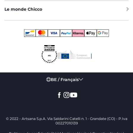
Le monde Chicco
BE / Français
© 2022 - Artsana S.p.A. Via Saldarini Catelli n. 1 - Grandate (CO) - P.Iva
00227010139