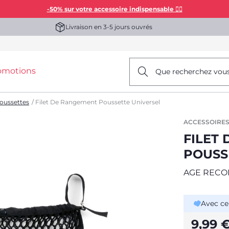
-50% sur votre accessoire indispensable 👯‍♀️
Livraison en 3-5 jours ouvrés
omotions
Que recherchez vou
oussettes
Filet De Rangement Poussette Universel
ACCESSOIRES
FILET
POUSS
AGE REC
Avec ce
9,99 