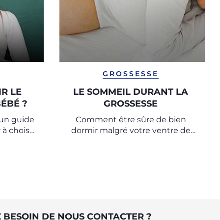
GROSSESSE
R LE
LE SOMMEIL DURANT LA
ÉBÉ ?
GROSSESSE
, un guide
Comment être sûre de bien
à choisir
dormir malgré votre ventre de
bé avec
femme enceinte
uces des
e Chicco.
 BESOIN DE NOUS CONTACTER ?