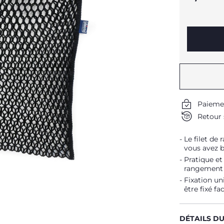
Paieme
Retour 
Le filet de
vous avez b
Pratique et 
rangement a
Fixation uni
être fixé f
DÉTAILS D