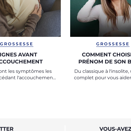
GROSSESSE
GROSSESSE
IGNES AVANT
COMMENT CHOISI
ACCOUCHEMENT
PRÉNOM DE SON B
ont les symptômes les
Du classique à l'insolite
écédant l'accouchement
complet pour vous aider 
ent comprendre que le
le prénom de votre bé
jour j est proche
des conseils et des ast
experts de l’Observatoir
TTER
VOUS-AVEZ