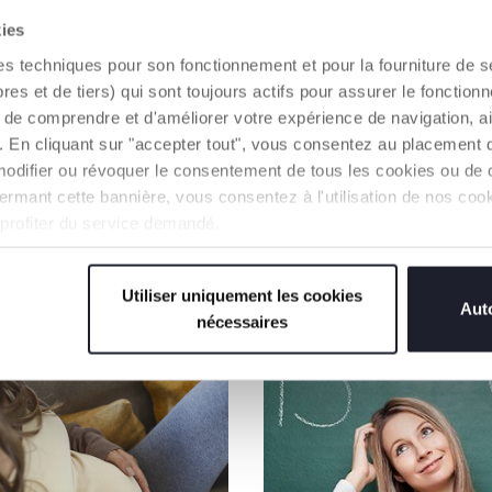
Grâce au filet de rangement
kies
universel, l'espace n'est plus
es techniques pour son fonctionnement et pour la fourniture de 
un problème ! Facile à monter
sur n'importe quelle
 et de tiers) qui sont toujours actifs pour assurer le fonctionn
poussette, il peut contenir
de comprendre et d'améliorer votre expérience de navigation, a
tout ce dont vous avez besoin
s). En cliquant sur "accepter tout", vous consentez au placement 
pour en profiter à tout
moment.
modifier ou révoquer le consentement de tous les cookies ou de c
n fermant cette bannière, vous consentez à l'utilisation de nos c
 profiter du service demandé.
NOS RECOMMANDATIONS
Utiliser uniquement les cookies
Auto
nécessaires