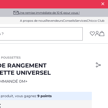
Une remise immédiate de 10 € pour vous !
A propos de nous
Revendeurs
Conseils
Services
Chicco Club
(h
s ?
 POUSSETTES
 DE RANGEMENT
ETTE UNIVERSEL
OMMANDÉ 0M+
 produit, vous gagnez
9
points
€