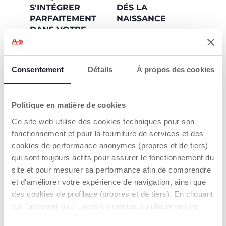
S'INTÉGRER
DÉS LA
PARFAITEMENT
NAISSANCE
DANS VOTRE
Un réducteur en
MAISON
coton 100%
biologique est inclus.
La chaise haute existe
Sa forme cocooning
en 6 couleurs
Consentement
Détails
À propos des cookies
permet de créer un
exclusives avec un
véritable nid douillet
match parfait entre
pour bébé.
les pieds de la chaise
et le coussin d'assise.
Politique en matière de cookies
Ce site web utilise des cookies techniques pour son
fonctionnement et pour la fourniture de services et des
cookies de performance anonymes (propres et de tiers)
qui sont toujours actifs pour assurer le fonctionnement du
site et pour mesurer sa performance afin de comprendre
et d'améliorer votre expérience de navigation, ainsi que
INCLINABLE (0M+)
CHAISE HAUTE
des cookies de profilage (propres et de tiers). En cliquant
sur "accepter tout", vous consentez au placement de
La Polly Armonia est
La Polly Armonia peut
homologuée dès la
être utilisée à partir de
tous les cookies. Si vous souhaitez en savoir plus ou