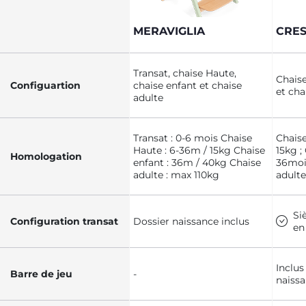
MERAVIGLIA
CRE
Transat, chaise Haute,
Chaise
Configuartion
chaise enfant et chaise
et cha
adulte
Transat : 0-6 mois Chaise
Chaise
Haute : 6-36m / 15kg Chaise
15kg ;
Homologation
enfant : 36m / 40kg Chaise
36mois
adulte : max 110kg
adulte
Si
Configuration transat
Dossier naissance inclus
en
Inclus
Barre de jeu
-
naiss