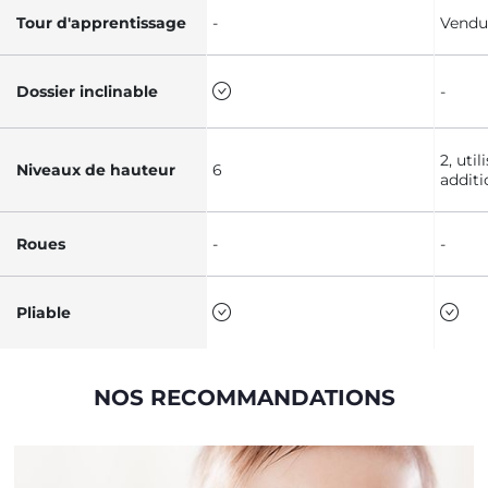
Tour d'apprentissage
-
Vendu
Dossier inclinable
-
2, util
Niveaux de hauteur
6
additi
Roues
-
-
Pliable
NOS RECOMMANDATIONS