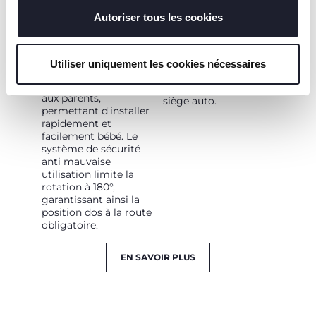
FACILE
CIRCULATION DE
modifier ou révoquer le consentement de tous les
L'AIR
cookies ou de certains d'entre eux, cliquez sur "afficher
Autoriser tous les cookies
Une fois installée sur
les détails". En fermant cette bannière, vous consentez à
la Base rotative 360 i-
Les ouvertures conçus
Size (vendue
sur la coque
l'utilisation de nos cookies techniques uniquement, qui
séparément), le siège-
permettent une
Utiliser uniquement les cookies nécessaires
sont indispensables pour profiter du service demandé.
auto Kory Essential i-
meilleure circulation
Size pivote à 90° face
de l'air à l'arrière du
aux parents,
siège auto.
permettant d'installer
rapidement et
facilement bébé. Le
système de sécurité
anti mauvaise
utilisation limite la
rotation à 180°,
garantissant ainsi la
position dos à la route
obligatoire.
EN SAVOIR PLUS