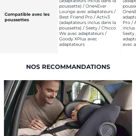
(adaptateurs inclus dans la
(adapt
poussette) / One4Ever
pousse
Lounge avec adaptateurs /
One4E
Compatible avec les
Best Friend Pro / Activ3
adapta
poussettes
(adaptateurs inclus dans la
Pro / 
poussette) / Seety / Chicco
inclus
We avec adaptateurs /
Seety
Goody XPlus avec
adapt
adaptateurs
avec 
NOS RECOMMANDATIONS