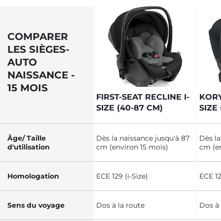
COMPARER
LES SIÈGES-
AUTO
NAISSANCE -
15 MOIS
FIRST-SEAT RECLINE I-
KORY
SIZE (40-87 CM)
SIZE
Âge/ Taille
Dès la naissance jusqu'à 87
Dès la
d'utilisation
cm (environ 15 mois)
cm (en
Homologation
ECE 129 (i-Size)
ECE 12
Sens du voyage
Dos à la route
Dos à 