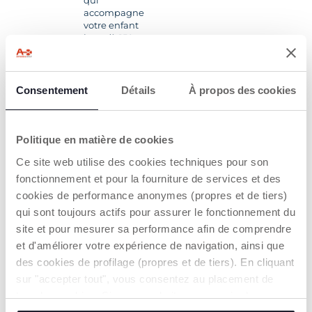
qui
accompagne
votre enfant
jusqu’à 150
cm. À partir de
100 cm
(environ 4
ans), il se
Consentement
Détails
À propos des cookies
transforme en
véritable
rehausseur
utilisé sans la
Politique en matière de cookies
base pour les
Ce site web utilise des cookies techniques pour son
plus grands.
fonctionnement et pour la fourniture de services et des
cookies de performance anonymes (propres et de tiers)
qui sont toujours actifs pour assurer le fonctionnement du
site et pour mesurer sa performance afin de comprendre
et d'améliorer votre expérience de navigation, ainsi que
des cookies de profilage (propres et de tiers). En cliquant
sur "accepter tout", vous consentez au placement de
tous les cookies. Si vous souhaitez en savoir plus ou
INSTALLATION
SYSTÈME DE