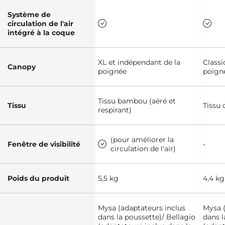
Système de
circulation de l'air
intégré à la coque
XL et indépendant de la
Classi
Canopy
poignée
poign
Tissu bambou (aéré et
Tissu
Tissu 
respirant)
(pour améliorer la
Fenêtre de visibilité
-
circulation de l'air)
Poids du produit
5,5 kg
4,4 kg
Mysa (adaptateurs inclus
Mysa (
dans la poussette)/ Bellagio
dans l