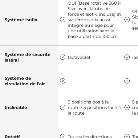
OUI (Base rotative 360 i-
Size avec Jambe de
OU
force et Isofix, incluse) et
Si
Système Isofix
système Isofix aussi
fo
intégré au siège pour
sé
une utilisation sans la
base à partir de 100 cm
Système de sécurité
(activable)
(a
latéral
Système de
circulation de l'air
5 positions dos à la
5 
Inclinable
route / 5 positions face à
ro
la route
la
Rotatif
Toutes les directions
To