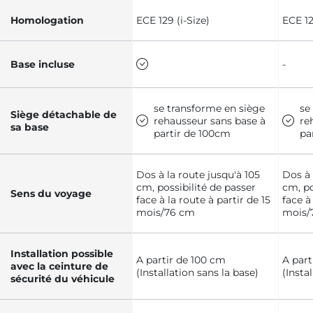
Homologation
ECE 129 (i-Size)
ECE 12
Base incluse
-
se transforme en siège
se
Siège détachable de
rehausseur sans base à
re
sa base
partir de 100cm
pa
Dos à la route jusqu'à 105
Dos à 
cm, possibilité de passer
cm, po
Sens du voyage
face à la route à partir de 15
face à
mois/76 cm
mois/
Installation possible
A partir de 100 cm
A part
avec la ceinture de
(Installation sans la base)
(Insta
sécurité du véhicule