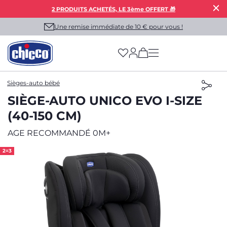
2 PRODUITS ACHETÉS, LE 3ème OFFERT 🎁
Une remise immédiate de 10 € pour vous !
(has more options on
Sièges-auto bébé
SIÈGE-AUTO UNICO EVO I-SIZE
(40-150 CM)
AGE RECOMMANDÉ 0M+
2=3