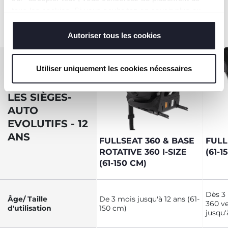
tous les cookies. Si vous souhaitez en savoir plus ou
modifier ou révoquer le consentement de tous les
cookies ou de certains d'entre eux, cliquez sur "afficher
Autoriser tous les cookies
les détails". En fermant cette bannière, vous consentez à
l'utilisation de nos cookies techniques uniquement, qui
Utiliser uniquement les cookies nécessaires
sont indispensables pour profiter du service demandé.
COMPARER
LES SIÈGES-
AUTO
EVOLUTIFS - 12
ANS
FULLSEAT 360 & BASE
FULL
ROTATIVE 360 I-SIZE
(61-1
(61-150 CM)
Dès 3 
Âge/ Taille
De 3 mois jusqu'à 12 ans (61-
360 v
d'utilisation
150 cm)
jusqu'