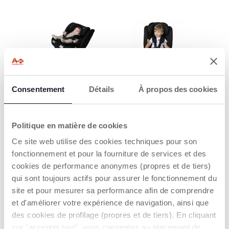
DOS À LA ROUTE :
FACE À LA ROUTE
Consentement
Détails
À propos des cookies
40-87 CM
AVEC LE HARNAIS
À 5 POINT : 76CM-
Le siège-auto doit être
105CM
installé dos à la route
Politique en matière de cookies
au moins Jusqu'à 15
Installation face à la
mois minimum, en
Ce site web utilise des cookies techniques pour son
route à partir de 76 cm
utilisant le système
(environ 15 mois) u avec
fonctionnement et pour la fourniture de services et des
Isofix avec Top Tether
le système de harnais à
pendant que le
cookies de performance anonymes (propres et de tiers)
5 points jusqu'à environ
nourrisson est retenu
qui sont toujours actifs pour assurer le fonctionnement du
4 ans (105 cm/18 kg).
par le système de
site et pour mesurer sa performance afin de comprendre
harnais à 5 points.
et d'améliorer votre expérience de navigation, ainsi que
des cookies de profilage (propres et de tiers). En cliquant
sur "accepter tout", vous consentez au placement de
EN SAVOIR PLUS