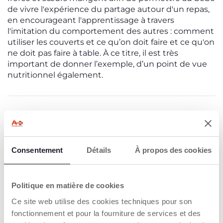
de vivre l'expérience du partage autour d'un repas,
en encourageant l'apprentissage à travers
l'imitation du comportement des autres : comment
utiliser les couverts et ce qu’on doit faire et ce qu'on
ne doit pas faire à table. À ce titre, il est très
important de donner l’exemple, d’un point de vue
nutritionnel également.
INSCRIVEZ-VOUS À NOTRE NEWSLETTER
Immédiatement pour vous un bon de 10€ à
dépenser sur notre site internet
Consentement
Détails
À propos des cookies
E-mail
Politique en matière de cookies
J’accepte les conditions de
politique de
confidentialité
Ce site web utilise des cookies techniques pour son
fonctionnement et pour la fourniture de services et des