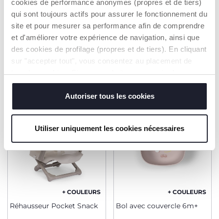
S’ABONNER À LA NEWSLETTER
cookies de performance anonymes (propres et de tiers)
qui sont toujours actifs pour assurer le fonctionnement du
site et pour mesurer sa performance afin de comprendre
et d'améliorer votre expérience de navigation, ainsi que
des cookies de profilage (propres et de tiers). En cliquant
PRODUITS POUVANT VOUS
sur "accepter tout", vous consentez au placement de
INTÉRESSER
tous les cookies. Si vous souhaitez en savoir plus ou
modifier ou révoquer le consentement de tous les
cookies ou de certains d'entre eux, cliquez sur "afficher
2=3
Autoriser tous les cookies
2=3
les détails". En fermant cette bannière, vous consentez à
l'utilisation de nos cookies techniques uniquement, qui
Utiliser uniquement les cookies nécessaires
sont indispensables pour profiter du service demandé.
+ COULEURS
+ COULEURS
Réhausseur Pocket Snack
Bol avec couvercle 6m+