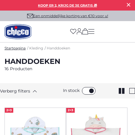
KOOP ER 2, KRIJG DE 3E GRATIS 🎁
Een onmiddellijke korting van €10 voor u!
(has more options on
Startpagina
Kleding
Handdoeken
HANDDOEKEN
16 Producten
In stock
Verberg filters
2=3
2=3