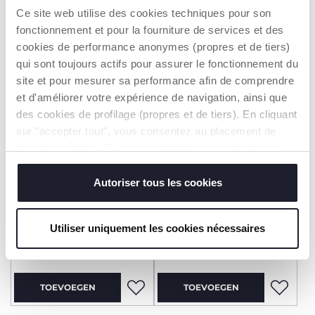
Ce site web utilise des cookies techniques pour son
TOEVOEGEN
TOEVOEGEN
fonctionnement et pour la fourniture de services et des
cookies de performance anonymes (propres et de tiers)
qui sont toujours actifs pour assurer le fonctionnement du
2=3
2=3
site et pour mesurer sa performance afin de comprendre
et d'améliorer votre expérience de navigation, ainsi que
des cookies de profilage (propres et de tiers). En cliquant
sur "accepter tout", vous consentez au placement de
tous les cookies. Si vous souhaitez en savoir plus ou
modifier ou révoquer le consentement de tous les
cookies ou de certains d'entre eux, cliquez sur "afficher
Autoriser tous les cookies
les détails". En fermant cette bannière, vous consentez à
+ KLEUREN
+ KLEUREN
l'utilisation de nos cookies techniques uniquement, qui
Handdoek met kap, van
Poncho van badstof
Utiliser uniquement les cookies nécessaires
sont indispensables pour profiter du service demandé.
badstof
€ 29,99
€ 29,99
TOEVOEGEN
TOEVOEGEN