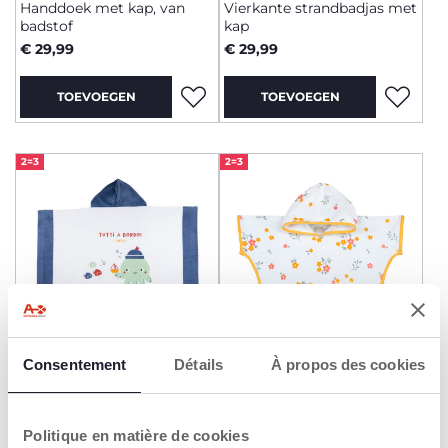
Handdoek met kap, van
Vierkante strandbadjas met
badstof
kap
€ 29,99
€ 29,99
TOEVOEGEN
TOEVOEGEN
2=3
2=3
+ KLEUREN
+ KLEUREN
Consentement
Détails
À propos des cookies
Handdoek met kap, van
Poncho van badstof
badstof
€ 29,99
€ 29,99
Politique en matière de cookies