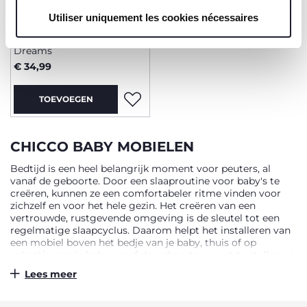
l'utilisation de nos cookies techniques uniquement, qui
Utiliser uniquement les cookies nécessaires
+ KLEUREN
sont indispensables pour profiter du service demandé.
Mobiel Next2Dreams First
Dreams
€ 34,99
TOEVOEGEN
CHICCO BABY MOBIELEN
Bedtijd is een heel belangrijk moment voor peuters, al
vanaf de geboorte. Door een slaaproutine voor baby's te
creëren, kunnen ze een comfortabeler ritme vinden voor
zichzelf en voor het hele gezin. Het creëren van een
vertrouwde, rustgevende omgeving is de sleutel tot een
regelmatige slaapcyclus. Daarom helpt het installeren van
een mobiel boven het bedje van je baby, thuis of op
vakantie, om je baby vanaf de geboorte gerust te stellen en
te kalmeren, een element dat hij zal herkennen en boven
Lees meer
zijn hoofd zal vinden telkens hij gaat slapen. Afhankelijk van
het model kan een mobiel verschillende functies hebben: -
Een regelmatig draaiende beweging - Een zacht