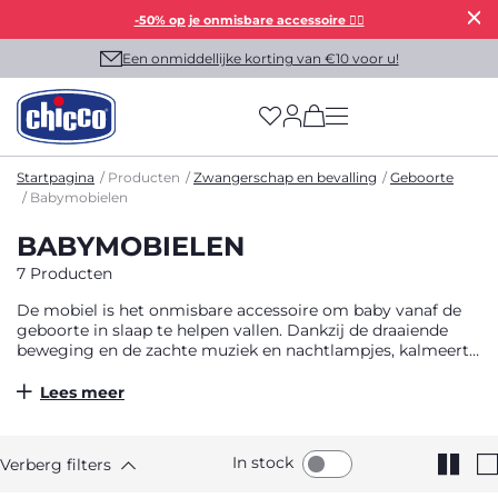
-50% op je onmisbare accessoire 👯‍♀️
Een onmiddellijke korting van €10 voor u!
(has more options on
Startpagina
Producten
Zwangerschap en bevalling
Geboorte
Babymobielen
BABYMOBIELEN
7 Producten
De mobiel is het onmisbare accessoire om baby vanaf de
geboorte in slaap te helpen vallen. Dankzij de draaiende
beweging en de zachte muziek en nachtlampjes, kalmeert
hij baby en neemt hem mee op reis naar het zachte land
van de dromen. Met zijn hangende knuffels en versieringen
Lees meer
is de mobiel ook het perfecte decoratieve accessoire om de
babykamer aan te kleden en een magische en
comfortabele sfeer te creëren die bevorderlijk is voor rust
In stock
Verberg filters
en slaap.