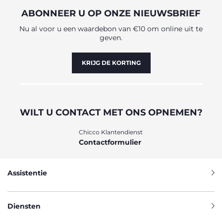
nachtlampje - Lichtprojecties - Slaapliedjes en verschillende
ABONNEER U OP ONZE NIEUWSBRIEF
soorten muziek Elk van deze functies helpt bij het creëren
van een routine en een rustgevende omgeving die
Nu al voor u een waardebon van €10 om online uit te
bevorderlijk is voor de slaap van je baby. Vertaald met
geven.
www.DeepL.com/Translator (gratis versie)
KRIJG DE KORTING
WILT U CONTACT MET ONS OPNEMEN?
Chicco Klantendienst
Contactformulier
Assistentie
Diensten