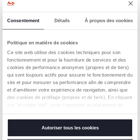
Consentement
Détails
À propos des cookies
+ KLEUREN
Mobile Forest Projector
Regenboog Mobiel
Politique en matière de cookies
€ 49,99
€ 49,99
Ce site web utilise des cookies techniques pour son
fonctionnement et pour la fourniture de services et des
TOEVOEGEN
TOEVOEGEN
cookies de performance anonymes (propres et de tiers)
qui sont toujours actifs pour assurer le fonctionnement du
site et pour mesurer sa performance afin de comprendre
et d'améliorer votre expérience de navigation, ainsi que
des cookies de profilage (propres et de tiers). En cliquant
sur "accepter tout", vous consentez au placement de
tous les cookies. Si vous souhaitez en savoir plus ou
modifier ou révoquer le consentement de tous les
cookies ou de certains d'entre eux, cliquez sur "afficher
Autoriser tous les cookies
les détails". En fermant cette bannière, vous consentez à