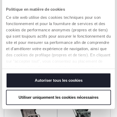
Politique en matière de cookies
Ce site web utilise des cookies techniques pour son
fonctionnement et pour la fourniture de services et des
cookies de performance anonymes (propres et de tiers)
qui sont toujours actifs pour assurer le fonctionnement du
site et pour mesurer sa performance afin de comprendre
+ KLEUREN
+ KLEUREN
et d'améliorer votre expérience de navigation, ainsi que
Wandelwagen Activ3+
Seety 2 Kinderwagen
des cookies de profilage (propres et de tiers). En cliquant
sur "accepter tout", vous consentez au placement de
€ 319,99
€ 259,99
tous les cookies. Si vous souhaitez en savoir plus ou
modifier ou révoquer le consentement de tous les
TOEVOEGEN
TOEVOEGEN
cookies ou de certains d'entre eux, cliquez sur "afficher
Autoriser tous les cookies
les détails". En fermant cette bannière, vous consentez à
l'utilisation de nos cookies techniques uniquement, qui
2=3
2=3
Utiliser uniquement les cookies nécessaires
sont indispensables pour profiter du service demandé.