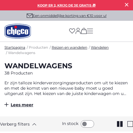
KOOP ER 2, KRIJG DE 3E GRATIS 🎁
Een onmiddellijke korting van €10 voor u!
(has more options on
Startpagina
Producten
Reizen en wandelen
Wandelen
Wandelwagens
WANDELWAGENS
38 Producten
Er zijn talloze kinderverzorgingsproducten om uit te kiezen
en met de komst van een nieuwe baby moet u goed
uitgerust zijn. Het kiezen van de juiste kinderwagen om uw
baby de eerste jaren te vergezellen, is een van de
belangrijkste aankopen die u kunt doen. Met zoveel
Lees meer
kinderverzorgingsproducten op de markt kan het moeilijk
zijn om te vinden wat je zoekt. Daarom zijn wij er om u te
helpen de juiste keuze te maken. Neem eerst de tijd om na
In stock
Verberg filters
te denken over je specifieke behoeften. Woont u in een
stedelijke of landelijke omgeving? Geeft u de voorkeur aan