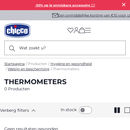
-50% op je onmisbare accessoire 👯‍♀️
Een onmiddellijke korting van €10 voor u!
(has more options on
Wat zoekt u?
Startpagina
Producten
Hygiëne en gezondheid
Welzijn en bescherming
Thermometers
THERMOMETERS
0 Producten
In stock
Verberg filters
Geen resultaten gevonden