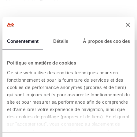
Consentement
Détails
À propos des cookies
ABONNEER U OP ONZE NIEUWSBRIEF
Nu al voor u een waardebon van €10 om online uit te
Politique en matière de cookies
geven.
Ce site web utilise des cookies techniques pour son
fonctionnement et pour la fourniture de services et des
KRIJG DE KORTING
cookies de performance anonymes (propres et de tiers)
qui sont toujours actifs pour assurer le fonctionnement du
site et pour mesurer sa performance afin de comprendre
et d'améliorer votre expérience de navigation, ainsi que
WILT U CONTACT MET ONS OPNEMEN?
des cookies de profilage (propres et de tiers). En cliquant
sur "accepter tout", vous consentez au placement de
Chicco Klantendienst
Contactformulier
tous les cookies. Si vous souhaitez en savoir plus ou