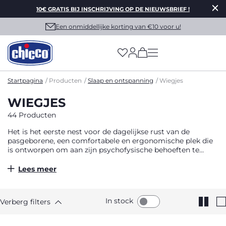
10€ GRATIS BIJ INSCHRIJVING OP DE NIEUWSBRIEF !
Een onmiddellijke korting van €10 voor u!
(has more options on
Startpagina
Producten
Slaap en ontspanning
Wiegjes
WIEGJES
44 Producten
Het is het eerste nest voor de dagelijkse rust van de
pasgeborene, een comfortabele en ergonomische plek die
is ontworpen om aan zijn psychofysische behoeften te
voldoen.
Lees meer
In stock
Verberg filters