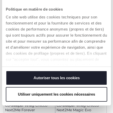
+ KLEUREN
+ KLEUREN
Politique en matière de cookies
Co-sleeper Wieg Chicco
Co-sleeper Wieg Chicco
Next2Me Magic Evo
Next2Me Magic Evo
Ce site web utilise des cookies techniques pour son
€ 249,99
€ 249,99
fonctionnement et pour la fourniture de services et des
cookies de performance anonymes (propres et de tiers)
TOEVOEGEN
TOEVOEGEN
qui sont toujours actifs pour assurer le fonctionnement du
site et pour mesurer sa performance afin de comprendre
et d'améliorer votre expérience de navigation, ainsi que
des cookies de profilage (propres et de tiers). En cliquant
sur "accepter tout", vous consentez au placement de
tous les cookies. Si vous souhaitez en savoir plus ou
modifier ou révoquer le consentement de tous les
cookies ou de certains d'entre eux, cliquez sur "afficher
Autoriser tous les cookies
les détails". En fermant cette bannière, vous consentez à
l'utilisation de nos cookies techniques uniquement, qui
Utiliser uniquement les cookies nécessaires
sont indispensables pour profiter du service demandé.
+ KLEUREN
+ KLEUREN
Co-sleeper Wieg Chicco
Co-sleeper Wieg Chicco
Next2Me Forever
Next2Me Magic Evo