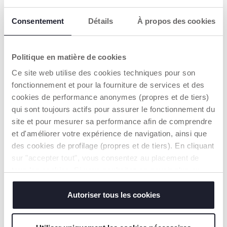
€ 5,99
€ 9,99
Consentement
Détails
À propos des cookies
TOEVOEGEN
TOEVOEGEN
Politique en matière de cookies
2=3
2=3
Ce site web utilise des cookies techniques pour son
fonctionnement et pour la fourniture de services et des
cookies de performance anonymes (propres et de tiers)
qui sont toujours actifs pour assurer le fonctionnement du
site et pour mesurer sa performance afin de comprendre
et d'améliorer votre expérience de navigation, ainsi que
des cookies de profilage (propres et de tiers). En cliquant
sur "accepter tout", vous consentez au placement de
tous les cookies. Si vous souhaitez en savoir plus ou
modifier ou révoquer le consentement de tous les
Warmy-bord 6m+
Eerste Bestek
cookies ou de certains d'entre eux, cliquez sur "afficher
Autoriser tous les cookies
€ 14,99
€ 5,99
les détails". En fermant cette bannière, vous consentez à
l'utilisation de nos cookies techniques uniquement, qui