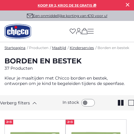
KOOP ER 2, KRIJG DE 3E GRATIS 🎁
Een onmiddellijke korting van €10 voor u!
(has more options on
Startpagina
Producten
Maaltijd
Kinderservies
Borden en bestek
BORDEN EN BESTEK
37 Producten
Kleur je maaltijden met Chicco borden en bestek,
ontworpen om je kind te begeleiden tijdens de speenfase.
In stock
Verberg filters
2=3
2=3