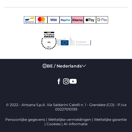
magnetron te bereiden. Leuke afbeeldingen om de eetlust
van kinderen te stimuleren en hun fantasie de vrije loop te
laten tijdens het eten maken het ontwerp van de
kinderborden compleet. De borden en bestekjes van Chicco
zijn afzonderlijk of in praktische maaltijdsets verkrijgbaar
en bieden het hele gezin een gezellig en rustig moment
samen: de ideale keuze om je kindje te helpen groeien en
zelfstandig en veilig te eten.
BE / Nederlands
© 2022 - Artsana S.p.A. Via Saldarini Catelli n. 1 - Grandate (CO) - P.Iva
00227010139
Persoonlijke gegevens
Wettelijke vermeldingen
Wettelijke garantie
Cookies
AI-informatie