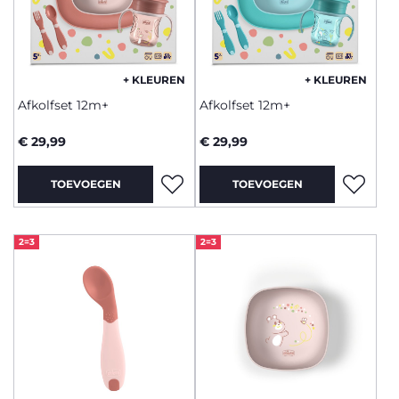
+ KLEUREN
+ KLEUREN
Afkolfset 12m+
Afkolfset 12m+
€ 29,99
€ 29,99
TOEVOEGEN
TOEVOEGEN
2=3
2=3