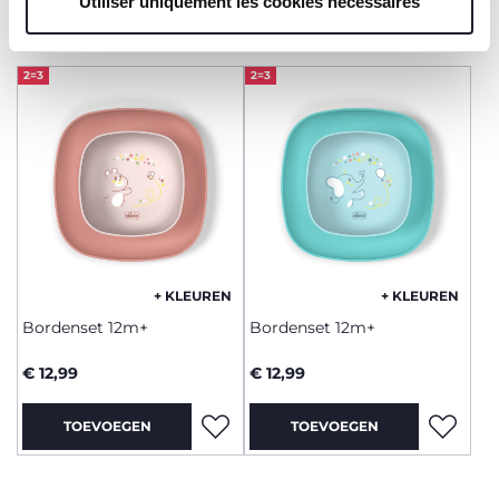
Utiliser uniquement les cookies nécessaires
TOEVOEGEN
TOEVOEGEN
sont indispensables pour profiter du service demandé.
2=3
2=3
+ KLEUREN
+ KLEUREN
Bordenset 12m+
Bordenset 12m+
€ 12,99
€ 12,99
TOEVOEGEN
TOEVOEGEN