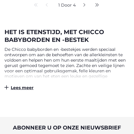
1 Door 4
HET IS ETENSTIJD, MET CHICCO
BABYBORDEN EN -BESTEK
De Chicco babyborden en -bestekjes werden speciaal
ontworpen om aan de behoeften van de allerkleinsten te
voldoen en helpen hen om hun eerste maaltijden met een
gerust gemoed tegemoet te zien. Zachte en veilige lijnen
voor een optimaal gebruiksgemak, felle kleuren en
motieven om van het eten een leuke en gezellige
gelegenheid te maken. Babyborden en -bestek zijn
onafscheidelijke metgezellen voor kinderen die zelfstandig
Lees meer
beginnen te eten. Een assortiment
babyvoedingsaccessoires met een modern, kindvriendelijk
ontwerp, speciaal gemaakt voor hun behoeften.
VOOR VEILIG ETEN
Lichtgewicht en op maat gemaakt voor baby's, helpt hun
ABONNEER U OP ONZE NIEUWSBRIEF
eerste bestek hen om samen met mama en papa te eten,