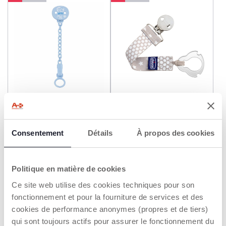
+ KLEUREN
+ KLEUREN
Clip voor fopspeen met
Groene dummy-clip
kettinkje
€ 8,99
€ 8,99
Consentement
Détails
À propos des cookies
TOEVOEGEN
TOEVOEGEN
Politique en matière de cookies
Ce site web utilise des cookies techniques pour son
2=3
NIEUW
2=3
NIEUW
fonctionnement et pour la fourniture de services et des
cookies de performance anonymes (propres et de tiers)
qui sont toujours actifs pour assurer le fonctionnement du