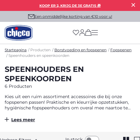
KOOP ER 2, KRIJG DE 3E GRATIS 🎁
Een onmiddellijke korting van €10 voor u!
(has more options on
Startpagina
Producten
Borstvoeding en fopspenen
Fopspenen
Speenhouders en speenkoorden
SPEENHOUDERS EN
SPEENKOORDEN
6 Producten
Kies uit een ruim assortiment accessoires die bij onze
fopspenen passen! Praktische en kleurrijke opzetstukken,
hygiënische fopspeenhouders om overal mee naartoe te
nemen.
Lees meer
In stock
Verberg filters