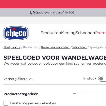
Gratis levering vanaf 49,90€
Producten
Kleding
Schoenen
Prom
Startpagina
Producten
Reizen en wandelen
Wandelen
Speelgoed 
SPEELGOED VOOR WANDELWAG
We weten dat bewegen ook voor een kind saai en vermoeiend
In stock
Verberg filters
Productcategorieën
Eerste poppen en dekentjes