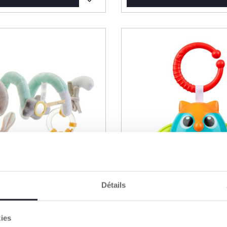
Détails
kies
dspiraal
Uil rammelaar