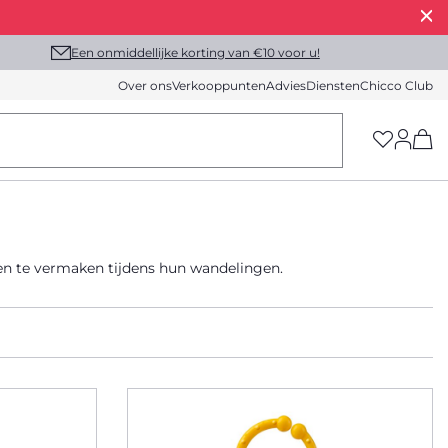
Een onmiddellijke korting van €10 voor u!
Over ons
Verkooppunten
Advies
Diensten
Chicco Club
(h
n te vermaken tijdens hun wandelingen.