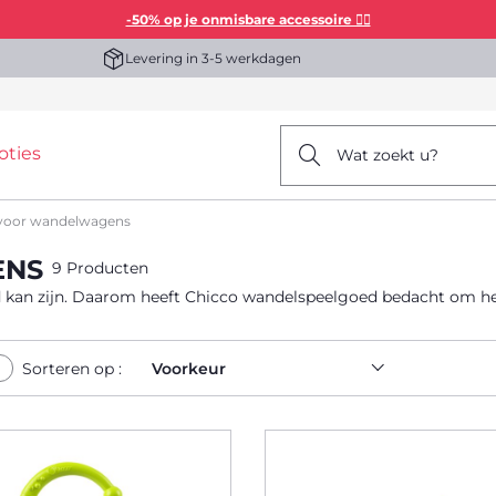
-50% op je onmisbare accessoire 👯‍♀️
Levering in 3-5 werkdagen
oties
Wat zoekt u?
voor wandelwagens
ENS
9 Producten
 kan zijn. Daarom heeft Chicco wandelspeelgoed bedacht om he
Sorteren op :
Voorkeur