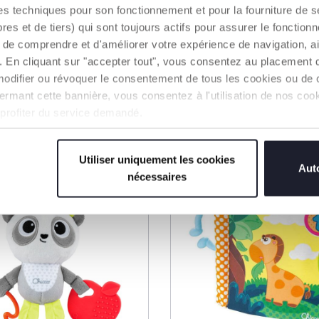
es techniques pour son fonctionnement et pour la fourniture de 
agen
 et de tiers) qui sont toujours actifs pour assurer le fonctionn
€ 7,99
de comprendre et d'améliorer votre expérience de navigation, a
s). En cliquant sur "accepter tout", vous consentez au placement 
EN AAN WINKELWAGEN
TOEVOEGEN AAN WINKEL
modifier ou révoquer le consentement de tous les cookies ou de c
n fermant cette bannière, vous consentez à l'utilisation de nos c
 profiter du service demandé.
Utiliser uniquement les cookies
Auto
nécessaires