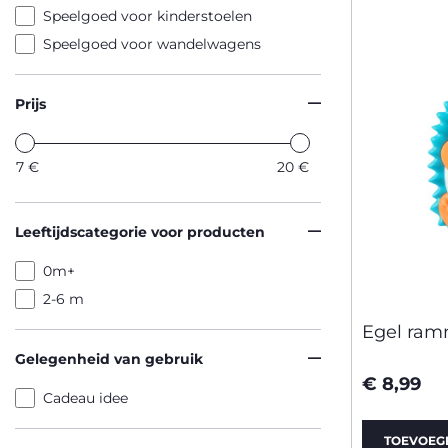
Speelgoed voor kinderstoelen
Speelgoed voor wandelwagens
Prijs
7
€
20
€
Leeftijdscategorie voor producten
0m+
2-6 m
Egel ram
Gelegenheid van gebruik
€ 8,99
Cadeau idee
TOEVOEG