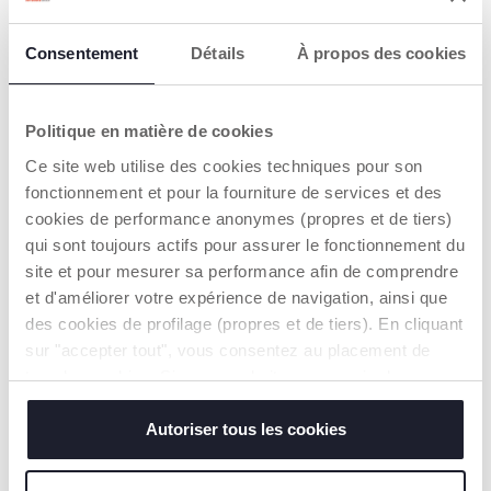
+ KLEUREN
Consentement
Détails
À propos des cookies
Trio Bellagio - First-Seat
Trio Seety 2
Recline i-Size
€ 699,99
€ 549,99
to
-7%
Vorige prijs:
€ 749,99
Politique en matière de cookies
TOEVOEGEN
TOEVOEGEN
Ce site web utilise des cookies techniques pour son
fonctionnement et pour la fourniture de services et des
cookies de performance anonymes (propres et de tiers)
qui sont toujours actifs pour assurer le fonctionnement du
site et pour mesurer sa performance afin de comprendre
et d'améliorer votre expérience de navigation, ainsi que
des cookies de profilage (propres et de tiers). En cliquant
sur "accepter tout", vous consentez au placement de
tous les cookies. Si vous souhaitez en savoir plus ou
modifier ou révoquer le consentement de tous les
cookies ou de certains d'entre eux, cliquez sur "afficher
Autoriser tous les cookies
+ KLEUREN
+ KLEUREN
les détails". En fermant cette bannière, vous consentez à
Trio Activ3 +
Trio Mysa - First-Seat
l'utilisation de nos cookies techniques uniquement, qui