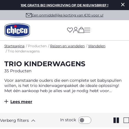
10€ GRATIS BIJ INSCHRIJVING OP DE NIEUWSBRIEF !
Een onmiddellijke korting van €10 voor u!
(has more options on
Startpagina
Producten
Reizen en wandelen
Wandelen
Trio kinderwagens
TRIO KINDERWAGENS
35 Producten
Voor aanstaande ouders die een complete set babyspullen
willen, is het trio kinderwagenpakket de ideale oplossing!
Met één aankoop heb je alles wat je nodig hebt voor
babyuitstapjes vanaf de geboorte tot de leeftijd van 4 jaar.
Lees meer
In stock
Verberg filters