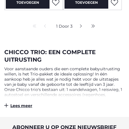
TOEVOEGEN
TOEVOEGEN
1 Door 3
CHICCO TRIO: EEN COMPLETE
UITRUSTING
Voor aanstaande ouders die een complete babyuitrusting
willen, is het Trio-pakket de ideale oplossing! In één
aankoop heb je alles wat je nodig hebt voor de uitstapjes
van je baby vanaf de geboorte tot de leeftijd van 3 jaar.
Onze Chicco trio's bestaan uit: 1 wandelwagen, 1 reiswieg, 1
autostoel en verschillende accessoires (regenhoes,
beenbeschermer, rolbeugel, beensteun, opbergmand).
Lees meer
EEN RUIME KEUZE AAN CHICCO TRIOS
Voor dynamische, sportieve ouders die zowel van de stad
als van het buitenleven houden, is er de Trio Activ3! De Trio
ABONNEER U OP ONZE NIEUWSBRIEF