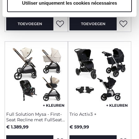
Recline i-Size
Utiliser uniquement les cookies nécessaires
sont indispensables pour profiter du service demandé.
€ 599,99
€ 930,99
TOEVOEGEN
TOEVOEGEN
+ KLEUREN
+ KLEUREN
Full Solution Mysa - First-
Trio Activ3 +
Seat Recline met FullSeat
met basis
€ 1.389,99
€ 599,99