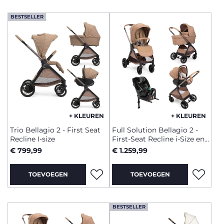
BESTSELLER
+ KLEUREN
+ KLEUREN
Trio Bellagio 2 - First Seat
Full Solution Bellagio 2 -
Recline I-size
First-Seat Recline i-Size en
FullSeat 360 met basis
€ 799,99
€ 1.259,99
TOEVOEGEN
TOEVOEGEN
BESTSELLER