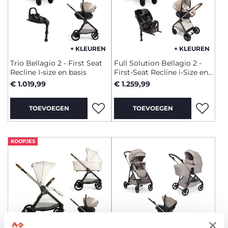
+ KLEUREN
+ KLEUREN
Trio Bellagio 2 - First Seat
Full Solution Bellagio 2 -
Recline I-size en basis
First-Seat Recline i-Size en
FullSeat 360 met basis
€ 1.019,99
€ 1.259,99
TOEVOEGEN
TOEVOEGEN
KOOPJES