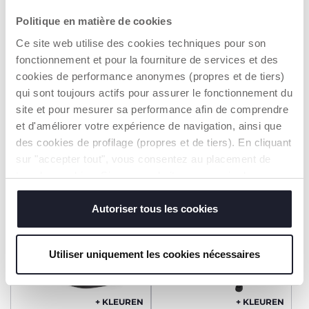
Politique en matière de cookies
+ KLEUREN
+ KLEUREN
Ce site web utilise des cookies techniques pour son
Autostoelt Kory Plus i-Size
Autostoel EverOne i-Size
fonctionnement et pour la fourniture de services et des
(40-85 cm)
(40-150 cm)
cookies de performance anonymes (propres et de tiers)
€ 199,99
€ 349,99
qui sont toujours actifs pour assurer le fonctionnement du
site et pour mesurer sa performance afin de comprendre
TOEVOEGEN
TOEVOEGEN
et d'améliorer votre expérience de navigation, ainsi que
des cookies de profilage (propres et de tiers). En cliquant
sur "accepter tout", vous consentez au placement de
2=3
2=3
tous les cookies. Si vous souhaitez en savoir plus ou
modifier ou révoquer le consentement de tous les
cookies ou de certains d'entre eux, cliquez sur "afficher
Autoriser tous les cookies
les détails". En fermant cette bannière, vous consentez à
l'utilisation de nos cookies techniques uniquement, qui
Utiliser uniquement les cookies nécessaires
sont indispensables pour profiter du service demandé.
+ KLEUREN
+ KLEUREN