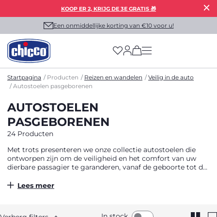
KOOP ER 2, KRIJG DE 3E GRATIS 🎁
Een onmiddellijke korting van €10 voor u!
(has more options on
Startpagina
Producten
Reizen en wandelen
Veilig in de auto
Autostoelen pasgeborenen
AUTOSTOELEN
PASGEBORENEN
24 Producten
Met trots presenteren we onze collectie autostoelen die
ontworpen zijn om de veiligheid en het comfort van uw
dierbare passagier te garanderen, vanaf de geboorte tot de
leeftijd van 12 jaar. Bij Chicco is de veiligheid van uw kind
onze topprioriteit. Al onze autostoelen voldoen aan de
Lees meer
Europese veiligheidsnormen en bieden een optimale
bescherming tijdens het rijden. U kunt met een gerust hart
op reis gaan, wetende dat uw kind goed beschermd is.
In stock
Verberg filters