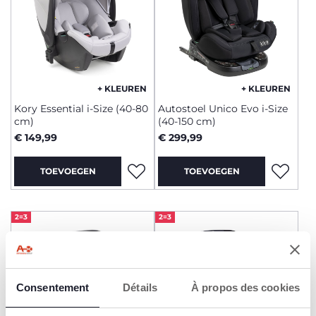
gerust door onze collectie en kies de perfecte autostoel
voor uw kleine passagier.
+ KLEUREN
+ KLEUREN
Kory Essential i-Size (40-80
Autostoel Unico Evo i-Size
cm)
(40-150 cm)
€ 149,99
€ 299,99
TOEVOEGEN
TOEVOEGEN
2=3
2=3
Consentement
Détails
À propos des cookies