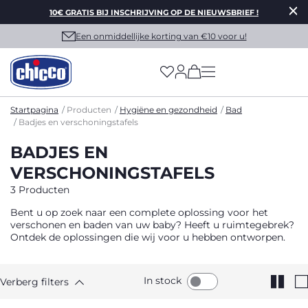
10€ GRATIS BIJ INSCHRIJVING OP DE NIEUWSBRIEF !
Een onmiddellijke korting van €10 voor u!
(has more options on
Startpagina
Producten
Hygiëne en gezondheid
Bad
Badjes en verschoningstafels
BADJES EN
VERSCHONINGSTAFELS
3 Producten
Bent u op zoek naar een complete oplossing voor het
verschonen en baden van uw baby? Heeft u ruimtegebrek?
Ontdek de oplossingen die wij voor u hebben ontworpen.
In stock
Verberg filters