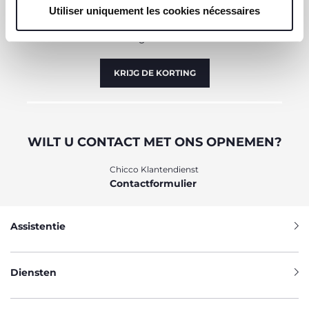
ABONNEER U OP ONZE NIEUWSBRIEF
Utiliser uniquement les cookies nécessaires
sont indispensables pour profiter du service demandé.
Nu al voor u een waardebon van €10 om online uit te
geven.
KRIJG DE KORTING
WILT U CONTACT MET ONS OPNEMEN?
Chicco Klantendienst
Contactformulier
Assistentie
Diensten