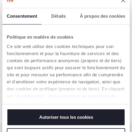
Consentement
Détails
À propos des cookies
Politique en matière de cookies
+ KLEUREN
Ce site web utilise des cookies techniques pour son
fonctionnement et pour la fourniture de services et des
Soft Bubble Armonia
cookies de performance anonymes (propres et de tiers)
€ 169,99
qui sont toujours actifs pour assurer le fonctionnement du
site et pour mesurer sa performance afin de comprendre
TOEVOEGEN
et d'améliorer votre expérience de navigation, ainsi que
des cookies de profilage (propres et de tiers). En cliquant
sur "accepter tout", vous consentez au placement de
tous les cookies. Si vous souhaitez en savoir plus ou
modifier ou révoquer le consentement de tous les
cookies ou de certains d'entre eux, cliquez sur "afficher
Autoriser tous les cookies
les détails". En fermant cette bannière, vous consentez à
l'utilisation de nos cookies techniques uniquement, qui